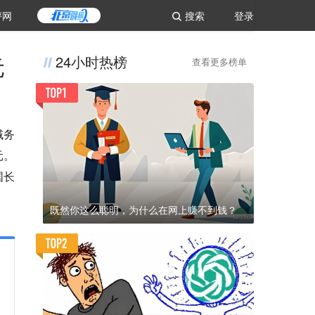
评网
搜索
登录
元
24小时热榜
查看更多榜单
域务
元。
国长
既然你这么聪明，为什么在网上赚不到钱？