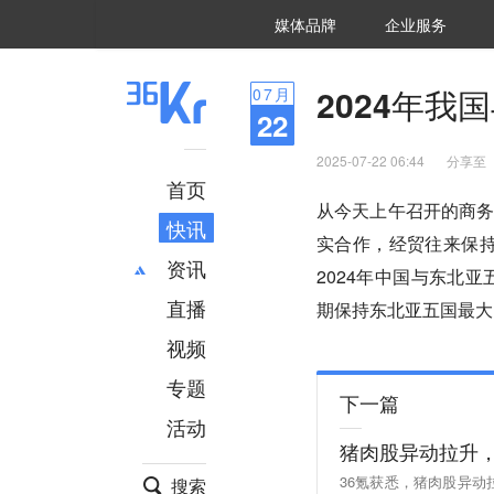
36氪Auto
数字时氪
企业号
未来消费
智能涌现
未来城市
启动Power on
媒体品牌
企业服务
企服点评
36氪出海
36氪研究院
潮生TIDE
36氪企服点评
36Kr研究院
36氪财经
职场bonus
36碳
后浪研究所
36Kr创新咨询
暗涌Waves
硬氪
氪睿研究院
2024年我
07
月
22
2025-07-22 06:44
分享至
首页
从今天上午召开的商
快讯
实合作，经贸往来保持
资讯
2024年中国与东北
直播
最新
推荐
期保持东北亚五国最大
创投
财经
视频
汽车
AI
专题
科技
项目推荐
下一篇
活动
专精特新
安徽
猪肉股异动拉升
36氪获悉，猪肉股异
搜索