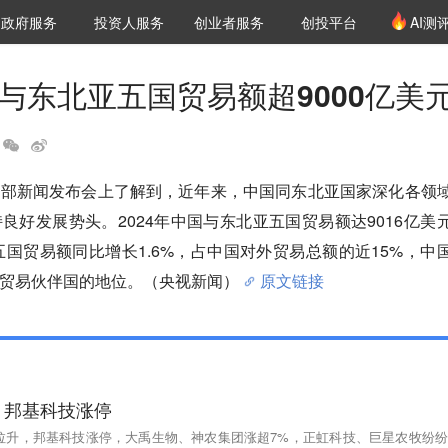
创投发布
项目推荐
核心服务
LP源计划
政府服务
投资人服务
创业者服务
创投平台
AI测
36氪Pro
VClub
VClub投资机构库
创投氪堂
城市之窗
投资机构职位推介
企业入驻
投资人认证
国与东北亚五国贸易额超9000亿美
务部新闻发布会上了解到，近年来，中国同东北亚国家深化各领
良好发展势头。2024年中国与东北亚五国贸易额达9016亿美
亚五国贸易额同比增长1.6%，占中国对外贸易总额的近15%，中
贸易伙伴国的地位。（央视新闻）
原文链接
，邦基科技涨停
动拉升，邦基科技涨停，大禹生物、神农集团涨超7%，正虹科技、巨星农牧纷纷