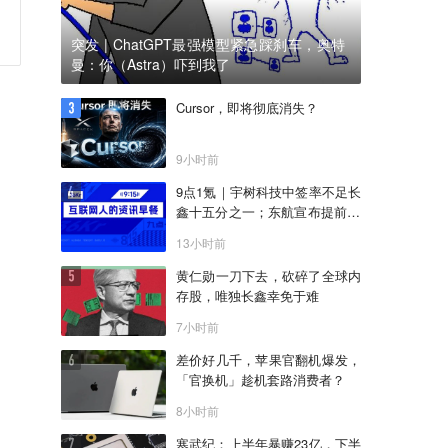
突发 | ChatGPT最强模型紧急踩刹车，奥特
曼：你（Astra）吓到我了
Cursor，即将彻底消失？
9小时前
9点1氪｜宇树科技中签率不足长
鑫十五分之一；东航宣布提前14
天可免费退改票；雪佛兰将停止
13小时前
在华销售
黄仁勋一刀下去，砍碎了全球内
存股，唯独长鑫幸免于难
7小时前
差价好几千，苹果官翻机爆发，
「官换机」趁机套路消费者？
8小时前
寒武纪：上半年暴赚23亿，下半