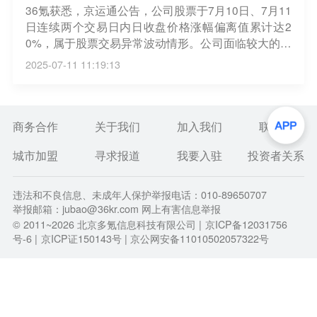
36氪获悉，京运通公告，公司股票于7月10日、7月11
日连续两个交易日内日收盘价格涨幅偏离值累计达2
0%，属于股票交易异常波动情形。公司面临较大的诉
讼风险，公司分别于7月5日、7月9日披露累计诉讼、
2025-07-11 11:19:13
仲裁情况的相关公告，公司及子公司连续12个月内发
生的诉讼和仲裁累计涉案金额约10亿元。披露涉及的
诉讼、仲裁案件部分尚未判决或结案，对公司本期利
润或期后利润的影响存在不确定性。
商务合作
关于我们
加入我们
联系我们
城市加盟
寻求报道
我要入驻
投资者关系
违法和不良信息、未成年人保护举报电话：010-89650707
举报邮箱：jubao@36kr.com 网上有害信息举报
© 2011~
2026
北京多氪信息科技有限公司 |
京ICP备12031756
号-6
|
京ICP证150143号
| 京公网安备11010502057322号