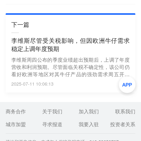
下一篇
李维斯尽管受关税影响，但因欧洲牛仔需求
稳定上调年度预期
李维斯周四公布的季度业绩超出预期后，上调了年度
营收和利润预期。尽管面临关税不确定性，该公司仍
看好欧洲等地区对其牛仔产品的强劲需求周五开盘
前，李维斯股价上涨逾 6%。在其他服装品牌深受关
2025-07-11 10:06:13
税导致的成本上升困扰之际，李维斯凭借其多元化的
供应链（包括孟加拉国和柬埔寨）以及清理滞销商品
的举措，成功应对了关税冲击。（新浪财经）
商务合作
关于我们
加入我们
联系我们
城市加盟
寻求报道
我要入驻
投资者关系