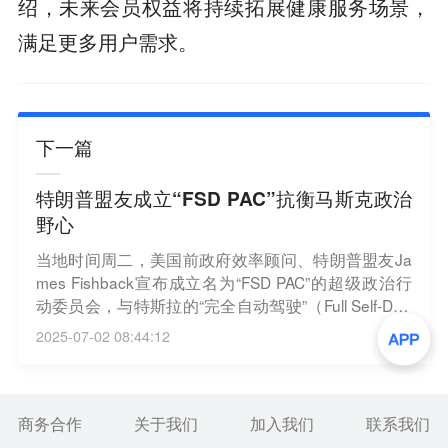
绍，未来会员权益将持续拓展健康服务场景，
满足更多用户需求。
下一篇
特朗普盟友成立“FSD PAC”抗衡马斯克政治
野心
当地时间周二，美国前政府效率顾问、特朗普盟友Ja
mes Fishback宣布成立名为“FSD PAC”的超级政治行
动委员会，与特斯拉的“完全自动驾驶”（Full Self-Drivi
ng）的缩写相同，实则意为“全力支持唐纳德”（Full S
2025-07-02 08:44:12
upport for Donald）。该组织旨在全面遏制埃隆・马
斯克的政治野心，被视为应对马斯克近期政治动作的
针对性布局。（新浪财经）
商务合作
关于我们
加入我们
联系我们