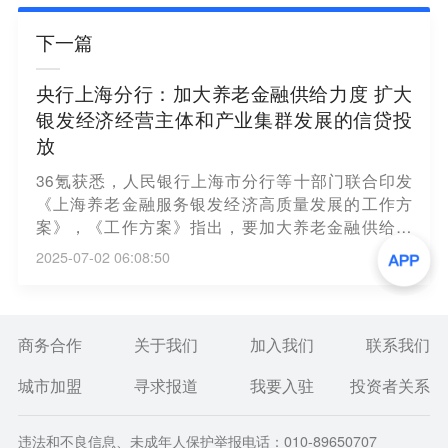
下一篇
央行上海分行：加大养老金融供给力度 扩大
银发经济经营主体和产业集群发展的信贷投
放
36氪获悉，人民银行上海市分行等十部门联合印发
《上海养老金融服务银发经济高质量发展的工作方
案》，《工作方案》指出，要加大养老金融供给力
度，拓宽银发经济融资渠道，扩大银发经济经营主体
2025-07-02 06:08:50
和产业集群发展的信贷投放，加大银发经济直接融资
支持力度，拓展多元化资金来源渠道；要健全金融保
障体系，促进养老财富储备和保值增值，大力发展养
老保险“三支柱”体系。
商务合作
关于我们
加入我们
联系我们
城市加盟
寻求报道
我要入驻
投资者关系
违法和不良信息、未成年人保护举报电话：010-89650707