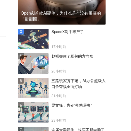
OpenAI首款AI硬件，为什么是个没有屏幕的
「甜甜圈」
SpaceX对手破产了
17小时前
赵祺握住了豆包的方向盘
20小时前
五路玩家齐下场，AI办公超级入
口争夺战全面打响
21小时前
梁文锋，告别“价格屠夫”
23小时前
这届大学新生，快买不起电脑了