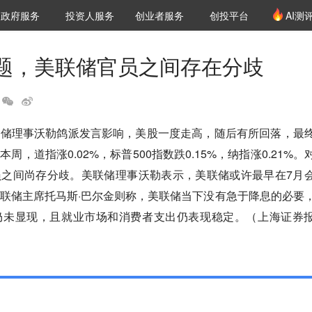
创投发布
项目推荐
核心服务
LP源计划
政府服务
投资人服务
创业者服务
创投平台
AI测
36氪Pro
VClub
VClub投资机构库
创投氪堂
城市之窗
投资机构职位推介
企业入驻
投资人认证
题，美联储官员之间存在分歧
联储理事沃勒鸽派发言影响，美股一度走高，随后有所回落，最
，道指涨0.02%，标普500指数跌0.15%，纳指涨0.21%。
员之间尚存分歧。美联储理事沃勒表示，美联储或许最早在7月
联储主席托马斯·巴尔金则称，美联储当下没有急于降息的必要
仍未显现，且就业市场和消费者支出仍表现稳定。（上海证券