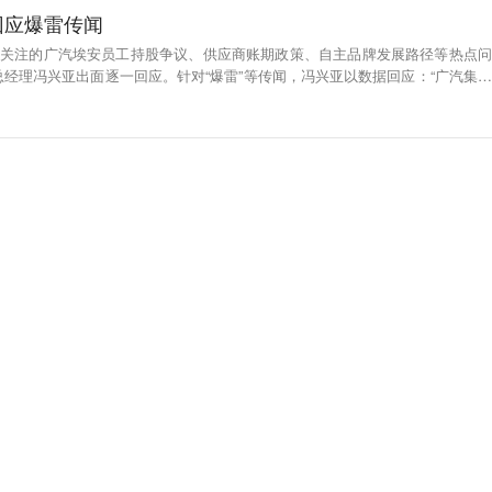
回应爆雷传闻
舆论关注的广汽埃安员工持股争议、供应商账期政策、自主品牌发展路径等热点问
经理冯兴亚出面逐一回应。针对“爆雷”等传闻，冯兴亚以数据回应：“广汽集团
47.6%，是中国汽车行业财务结构最好的企业之一。可以肯定地说，无论是广汽集
‘爆雷'毫无关系。”（上海证券报）