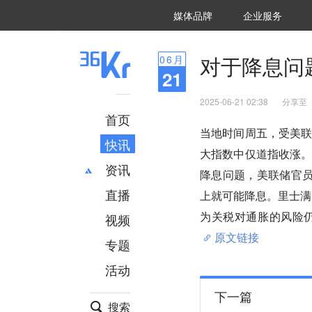
36氪Auto
数字时氪
企业号
未来消费
智能涌现
未来城市
启动Power on
媒体品牌
企业服务
企服点评
36氪出海
36氪研究院
潮生TIDE
36氪企服点评
36Kr研究院
36氪财经
职场bonus
36碳
后浪研究所
36Kr创新咨询
暗涌Waves
硬氪
氪睿研究院
对于降息问
06
月
21
2025-06-21 02:38
分享至
首页
当地时间周五，受美
快讯
大指数中仅道指收涨。本周
资讯
降息问题，美联储官
直播
最新
推荐
上就可能降息。里士满
创投
财经
为关税对通胀的风险
视频
汽车
AI
原文链接
专题
科技
项目推荐
活动
专精特新
安徽
下一篇
搜索