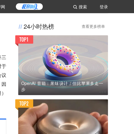
评网
搜索
登录
24小时热榜
查看更多榜单
终三
对于
会议
OpenAI 音箱：果味设计，但比苹果多走一
，因
步
报）