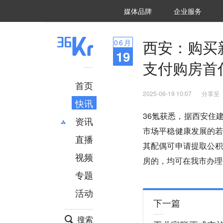
36氪Auto
数字时氪
企业号
未来消费
智能涌现
未来城市
启动Power on
媒体品牌
企业服务
企服点评
36氪出海
36氪研究院
潮生TIDE
36氪企服点评
36Kr研究院
36氪财经
职场bonus
36碳
后浪研究所
36Kr创新咨询
暗涌Waves
硬氪
氪睿研究院
西安：购买
06
月
19
支付购房首
首页
2025-06-19 10:07
分享至
快讯
36氪获悉，据西安住
资讯
市场平稳健康发展的
直播
最新
推荐
其配偶可申请提取公
创投
财经
视频
房的，均可在我市办理
汽车
AI
专题
科技
项目推荐
活动
专精特新
安徽
下一篇
搜索