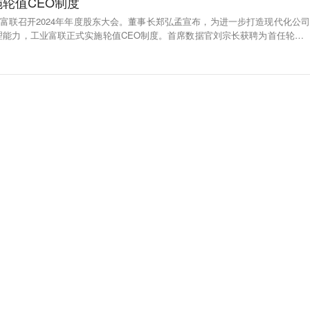
轮值CEO制度
业富联召开2024年年度股东大会。董事长郑弘孟宣布，为进一步打造现代化公司
理能力，工业富联正式实施轮值CEO制度。首席数据官刘宗长获聘为首任轮值C
科技）