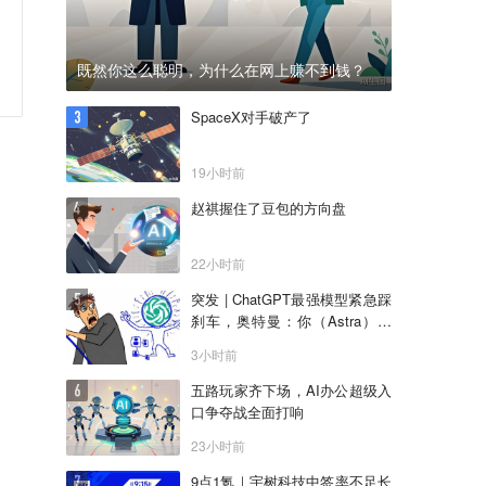
既然你这么聪明，为什么在网上赚不到钱？
SpaceX对手破产了
19小时前
赵祺握住了豆包的方向盘
22小时前
突发 | ChatGPT最强模型紧急踩
刹车，奥特曼：你（Astra）吓
到我了
3小时前
五路玩家齐下场，AI办公超级入
口争夺战全面打响
23小时前
9点1氪｜宇树科技中签率不足长