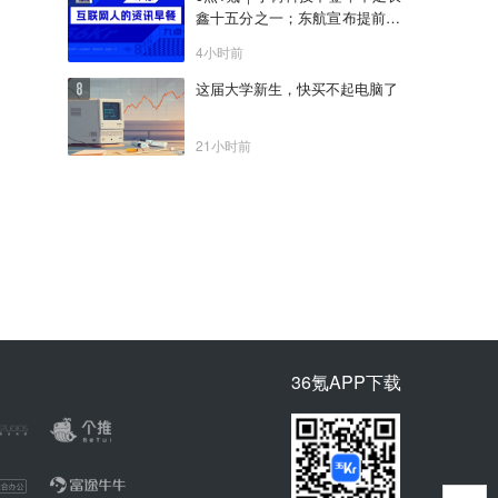
鑫十五分之一；东航宣布提前14
天可免费退改票；雪佛兰将停止
4小时前
在华销售
这届大学新生，快买不起电脑了
21小时前
36氪APP下载