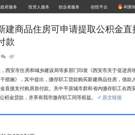
创投发布
项目推荐
核心服务
LP源计划
政府服务
投资人服务
创业者服务
创投平台
AI测
36氪Pro
VClub
VClub投资机构库
创投氪堂
城市之窗
投资机构职位推介
企业入驻
投资人认证
新建商品住房可申请提取公积金直
付款
建，西安市住房和城乡建设局等多部门印发《西安市关于促进房
若干措施》，其中提出，缴存职工贷款购买新建商品住房，借款
积金直接支付购房首付款。关中平原城市群和省内缴存职工在西
公积金贷款，并享有我市缴存职工同等权益。
原文链接