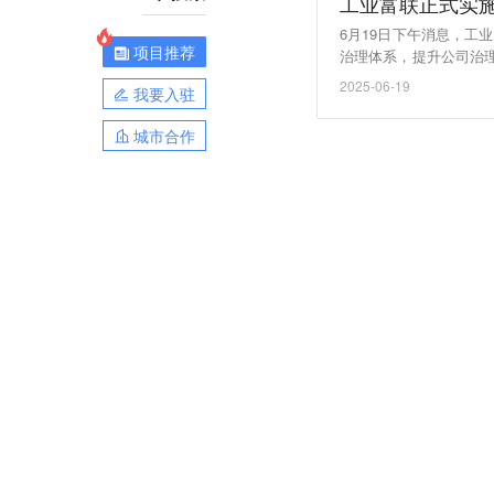
工业富联正式实施
6月19日下午消息，工
项目推荐
治理体系，提升公司治
EO，任期一年。（新浪
2025-06-19
我要入驻
城市合作