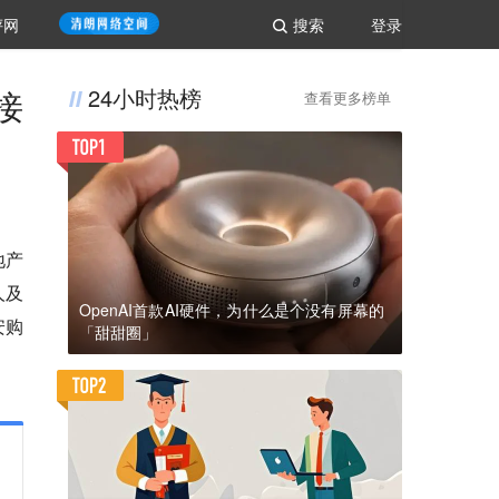
评网
搜索
登录
接
24小时热榜
查看更多榜单
地产
人及
OpenAI首款AI硬件，为什么是个没有屏幕的
安购
「甜甜圈」