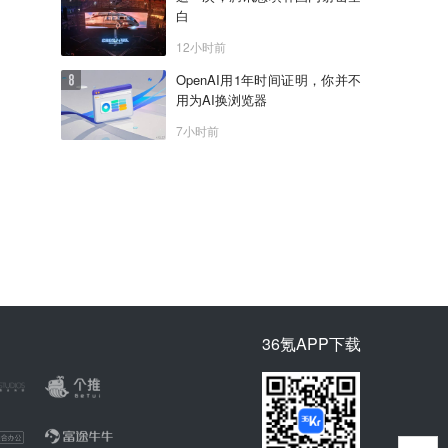
白
12小时前
OpenAI用1年时间证明，你并不
用为AI换浏览器
7小时前
36氪APP下载