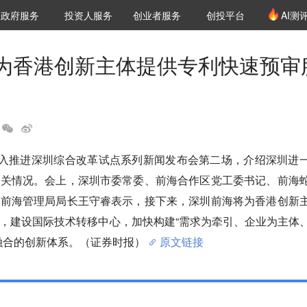
创投发布
项目推荐
核心服务
LP源计划
政府服务
投资人服务
创业者服务
创投平台
AI测
36氪Pro
VClub
VClub投资机构库
创投氪堂
城市之窗
投资机构职位推介
企业入驻
投资人认证
为香港创新主体提供专利快速预审
深入推进深圳综合改革试点系列新闻发布会第二场，介绍深圳进
有关情况。会上，深圳市委常委、前海合作区党工委书记、前海
、前海管理局局长王守睿表示，接下来，深圳前海将为香港创新
，建设国际技术转移中心，加快构建“需求为牵引、企业为主体
融合的创新体系。（证券时报）
原文链接