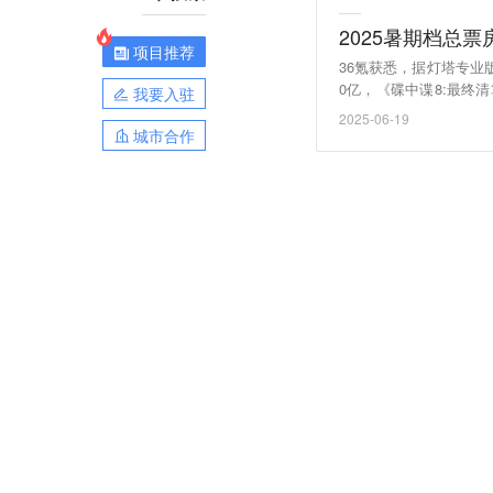
2025暑期档总票
项目推荐
36氪获悉，据灯塔专业版
0亿，《碟中谍8:最终
我要入驻
贝史迪奇》暂列票房前五名。
2025-06-19
城市合作