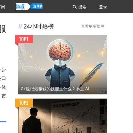
评网
搜索
登录
服
24小时热榜
查看更多榜单
一步
蛇口
主体
21世纪最赚钱的技能是什么？不是 AI
、市