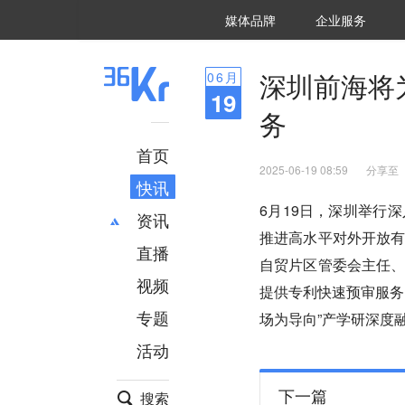
36氪Auto
数字时氪
企业号
未来消费
智能涌现
未来城市
启动Power on
媒体品牌
企业服务
企服点评
36氪出海
36氪研究院
潮生TIDE
36氪企服点评
36Kr研究院
36氪财经
职场bonus
36碳
后浪研究所
36Kr创新咨询
暗涌Waves
硬氪
氪睿研究院
深圳前海将
06
月
19
务
首页
2025-06-19 08:59
分享至
快讯
6月19日，深圳举行
资讯
推进高水平对外开放
直播
最新
推荐
自贸片区管委会主任
创投
财经
视频
提供专利快速预审服务
汽车
AI
专题
场为导向”产学研深度
科技
项目推荐
活动
专精特新
安徽
下一篇
搜索