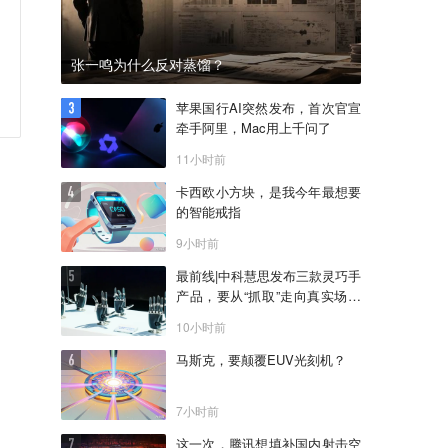
张一鸣为什么反对蒸馏？
苹果国行AI突然发布，首次官宣
牵手阿里，Mac用上千问了
11小时前
卡西欧小方块，是我今年最想要
的智能戒指
9小时前
最前线|中科慧思发布三款灵巧手
产品，要从“抓取”走向真实场景
作业
10小时前
马斯克，要颠覆EUV光刻机？
7小时前
这一次，腾讯想填补国内射击空