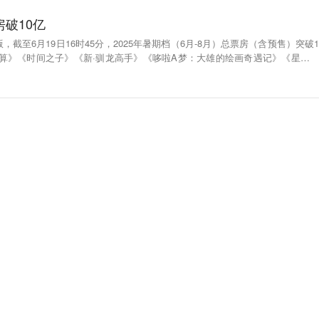
房破10亿
，截至6月19日16时45分，2025年暑期档（6月-8月）总票房（含预售）突破1
清算》《时间之子》《新·驯龙高手》《哆啦A梦：大雄的绘画奇遇记》《星际宝
 ​​​