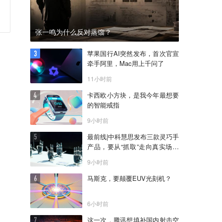
张一鸣为什么反对蒸馏？
苹果国行AI突然发布，首次官宣
牵手阿里，Mac用上千问了
11小时前
卡西欧小方块，是我今年最想要
的智能戒指
9小时前
最前线|中科慧思发布三款灵巧手
产品，要从“抓取”走向真实场景
作业
9小时前
马斯克，要颠覆EUV光刻机？
6小时前
这一次，腾讯想填补国内射击空