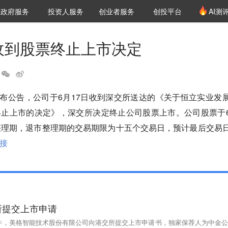
创投发布
项目推荐
核心服务
LP源计划
政府服务
投资人服务
创业者服务
创投平台
AI测
36氪Pro
VClub
VClub投资机构库
创投氪堂
城市之窗
投资机构职位推介
企业入驻
投资人认证
：收到股票终止上市决定
立发布公告，公司于6月17日收到深交所送达的《关于恒立实业发
终止上市的决定》，深交所决定终止公司股票上市。公司股票于
整理期，退市整理期的交易期限为十五个交易日，预计最后交易
接
所提交上市申请
文件，美格智能技术股份有限公司向港交所提交上市申请书，独家保荐人为中金公