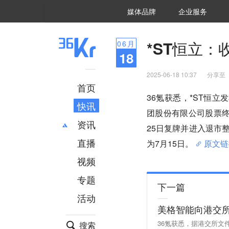
36氪Auto
数字时氪
企业号
未来消费
智能涌现
未来城市
启动Power on
媒体品牌
企业服务
企服点评
36氪出海
36氪研究院
潮生TIDE
36氪企服点评
36Kr研究院
36氪财经
职场bonus
36碳
后浪研究所
36Kr创新咨询
暗涌Waves
硬氪
氪睿研究院
*ST恒立
06
月
18
2025-06-18 10:37
分享至
首页
36氪获悉，*ST恒
快讯
团股份有限公司股票
资讯
25日复牌并进入退市
直播
最新
推荐
为7月15日。
原文链
创投
财经
视频
汽车
AI
专题
科技
项目推荐
下一篇
活动
专精特新
安徽
美格智能向港交
36氪获悉，据港交所
搜索