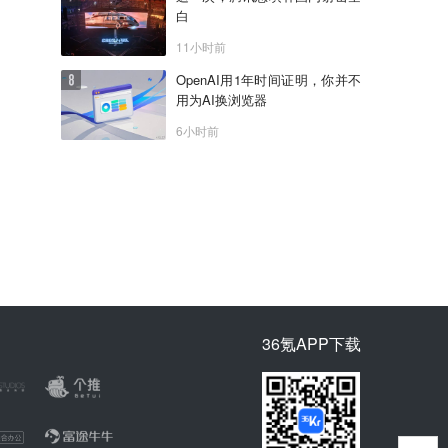
白
11小时前
OpenAI用1年时间证明，你并不
用为AI换浏览器
6小时前
36氪APP下载