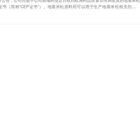
发布公告，公司控股子公司斯瑞药业近日收到欧洲药品质量管理局签发的地塞米松
证书（简称“CEP证书”）。地塞米松原料药可以用于生产地塞米松相关剂型药
工合成的长效肾上腺皮质激素类药物，具有强大的抗炎、抗过敏、抗休克及免疫