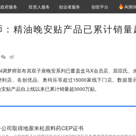
创投发布
项目推荐
核心服务
LP源计划
政府服务
投资人服务
创业者服务
创投平台
AI测
36氪Pro
VClub
VClub投资机构库
创投氪堂
城市之窗
投资机构职位推介
企业入驻
投资人认证
师：精油晚安贴产品已累计销量
MN调梦师宣布其双子座晚安系列已覆盖盒马X会员店、屈臣氏、
便利店、名创优品、奥特乐等超过15000家线下门店。数据显
晚安贴产品自上线以来已累计销量超3000万贴。
公司取得地塞米松原料药CEP证书