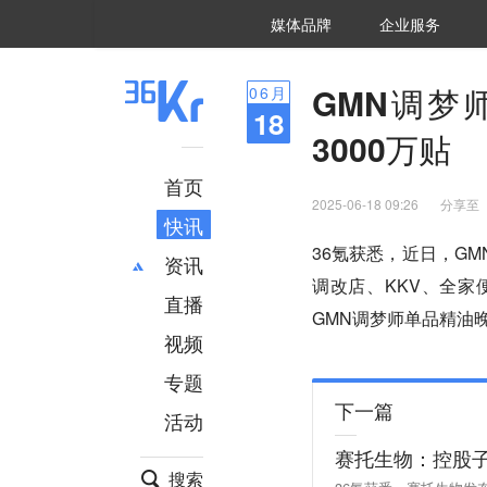
36氪Auto
数字时氪
企业号
未来消费
智能涌现
未来城市
启动Power on
媒体品牌
企业服务
企服点评
36氪出海
36氪研究院
潮生TIDE
36氪企服点评
36Kr研究院
36氪财经
职场bonus
36碳
后浪研究所
36Kr创新咨询
暗涌Waves
硬氪
氪睿研究院
GMN调梦
06
月
18
3000万贴
首页
2025-06-18 09:26
分享至
快讯
36氪获悉，近日，G
资讯
调改店、KKV、全家
直播
最新
推荐
GMN调梦师单品精油
创投
财经
视频
汽车
AI
专题
科技
项目推荐
下一篇
活动
专精特新
安徽
赛托生物：控股子
搜索