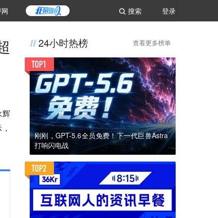
评网
搜索
登录
超
24小时热榜
查看更多榜单
永辉
示，
刚刚，GPT-5.6全员免费！下一代巨兽Astra
打响闪电战