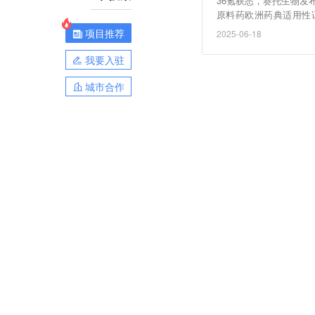
36氪获悉，赛托生物
原料药欧洲药典适用性
品，地塞米松是一种人
项目推荐
2025-06-18
抑制作用。
我要入驻
城市合作