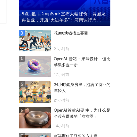
8点1氪丨DeepSeek宣布大幅涨价；贾国龙
再创业，开店“天边羊多”；河南试行周五下
午弹性离岗
花800块钱找点罪受
21小时前
OpenAI 音箱：果味设计，但比
苹果多走一步
17小时前
24小时健身房里，泡满了待业的
年轻人
21小时前
OpenAI首款AI硬件，为什么是
个没有屏幕的「甜甜圈」
14小时前
赵祺握住了豆包的方向盘