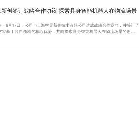
元新创签订战略合作协议 探索具身智能机器人在物流场景
告，6月17日，公司与上海智元新创技术有限公司达成战略合作意向，并签订了
方将基于各自领域的核心优势，共同探索具身智能机器人在物流场景的创新应
能机器人数据采集中心的建设和运营、人形智能机器人在智能物流垂直领域内的
器人数据交易模式、人形智能机器人核心零部件研发和人形机器人产品联合销售
合作。