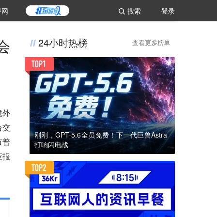
评网
搜索
登录
会
24小时热榜
查看更多榜单
境外
合交
刚刚，GPT-5.6全员免费！下一代巨兽Astra
市普
打响闪电战
应报