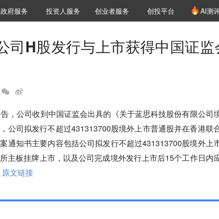
创投发布
项目推荐
核心服务
LP源计划
政府服务
投资人服务
创业者服务
创投平台
AI测
36氪Pro
VClub
VClub投资机构库
创投氪堂
城市之窗
投资机构职位推介
企业入驻
投资人认证
公司H股发行与上市获得中国证监
公告，公司收到中国证监会出具的《关于蓝思科技股份有限公司
，公司拟发行不超过431313700股境外上市普通股并在香港联
案通知书主要内容包括公司拟发行不超过431313700股境外上
所主板挂牌上市，以及公司完成境外发行上市后15个工作日内
原文链接