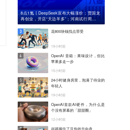
8点1氪丨DeepSeek宣布大幅涨价；贾国龙
再创业，开店“天边羊多”；河南试行周五下
午弹性离岗
花800块钱找点罪受
19小时前
OpenAI 音箱：果味设计，但比
苹果多走一步
15小时前
24小时健身房里，泡满了待业的
年轻人
19小时前
OpenAI首款AI硬件，为什么是
个没有屏幕的「甜甜圈」
12小时前
赵祺握住了豆包的方向盘