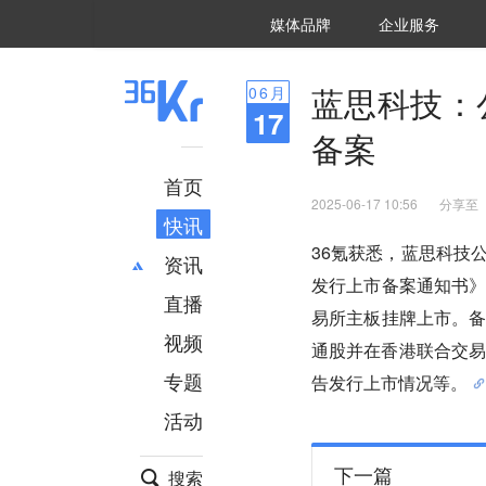
36氪Auto
数字时氪
企业号
未来消费
智能涌现
未来城市
启动Power on
媒体品牌
企业服务
企服点评
36氪出海
36氪研究院
潮生TIDE
36氪企服点评
36Kr研究院
36氪财经
职场bonus
36碳
后浪研究所
36Kr创新咨询
暗涌Waves
硬氪
氪睿研究院
蓝思科技：
06
月
17
备案
首页
2025-06-17 10:56
分享至
快讯
36氪获悉，蓝思科技
资讯
发行上市备案通知书》
直播
最新
推荐
易所主板挂牌上市。备
创投
财经
视频
通股并在香港联合交易
汽车
AI
专题
告发行上市情况等。
科技
项目推荐
活动
专精特新
安徽
下一篇
搜索