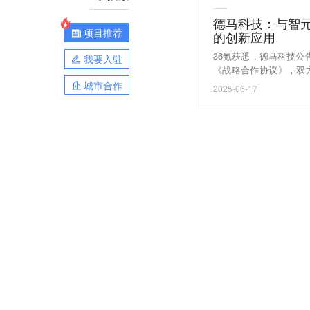
德马科技：与智
项目推荐
的创新应用
36氪获悉，德马科技公
我要入驻
《战略合作协议》，双
用。双方决定在人形智
城市合作
2025-06-17
商业应用、人形智能机
等多个领域内开展深度