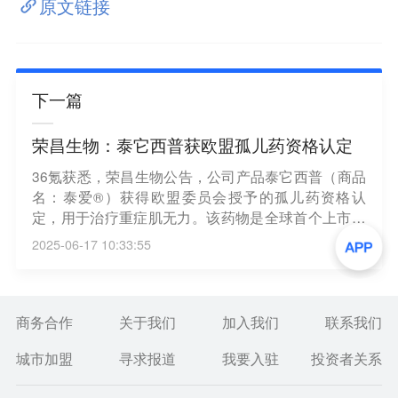
原文链接
下一篇
荣昌生物：泰它西普获欧盟孤儿药资格认定
36氪获悉，荣昌生物公告，公司产品泰它西普（商品
名：泰爱®）获得欧盟委员会授予的孤儿药资格认
定，用于治疗重症肌无力。该药物是全球首个上市的
治疗重症肌无力的BLyS/APRIL双靶点融合蛋白创新
2025-06-17 10:33:55
药，通过阻断BLyS和APRIL信号通路，减少致病性自
身抗体的产生。欧盟授予的孤儿药资格认定将为泰它
西普在欧盟的开发提供政策支持，包括研发方案科学
建议、部分费用减免、上市申请费用优惠以及获批后
商务合作
关于我们
加入我们
联系我们
的市场独占期等。
城市加盟
寻求报道
我要入驻
投资者关系