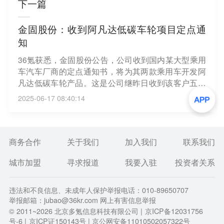
下一篇
金固股份：收到阿凡达低碳车轮项目定点通
知
36氪获悉，金固股份公告，公司收到国内某大型乘用
车汽车厂商的定点通知书，将为其两款乘用车开发阿
凡达低碳车轮产品。这是公司继昨日收到该客户五个
车型后的又一定点项目，上述两款车型均为客户畅销
2025-06-17 08:40:14
车型。公司连续收到客户的定点项目，充分说明了客
户和市场对公司阿凡达低碳车轮的认可与支持。该项
目计划在下半年量产，预计对公司本年度的收入及利
润水平产生影响。
商务合作
关于我们
加入我们
联系我们
城市加盟
寻求报道
我要入驻
投资者关系
违法和不良信息、未成年人保护举报电话：010-89650707
举报邮箱：jubao@36kr.com 网上有害信息举报
© 2011~
2026
北京多氪信息科技有限公司 |
京ICP备12031756
号-6
|
京ICP证150143号
| 京公网安备11010502057322号