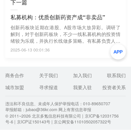
下一篇
私募机构：优质创新药资产成“非卖品”
创新药板块近期在港股、A股市场大放异彩。调研了
解到，对于创新药板块，不少一线私募机构的投资情
绪较为乐观，并执行长线做多策略。有私募负责人透
露，至少在今年之内，会将其配置的优质创新药资产
2025-06-13 00:01:36
视为“非卖品”。（中证报）
商务合作
关于我们
加入我们
联系我们
城市加盟
寻求报道
我要入驻
投资者关系
违法和不良信息、未成年人保护举报电话：010-89650707
举报邮箱：jubao@36kr.com 网上有害信息举报
© 2011~
2026
北京多氪信息科技有限公司 |
京ICP备12031756
号-6
|
京ICP证150143号
| 京公网安备11010502057322号