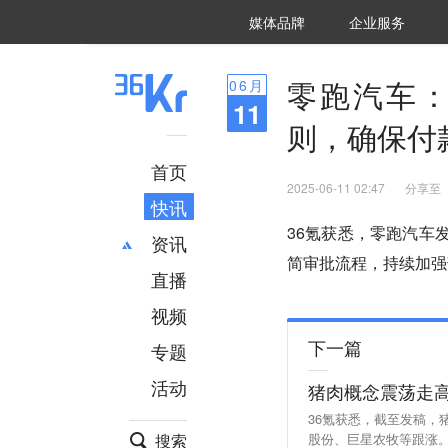
36氪Auto
数字时氪
企业号
未来消费
智能涌现
未来城市
启动Power on
媒体品牌
企业服务
企服点评
36氪出海
36氪研究院
潮生TIDE
36氪企服点评
36Kr研究院
36氪财经
职场bonus
36碳
后浪研究所
36Kr创新咨询
暗涌Waves
硬氪
氪睿研究院
零跑汽车：
06
月
11
则，确保付
首页
2025-06-11 02:47
分享至
快讯
36氪获悉，零跑汽车
资讯
简审批流程，持续加强
直播
最新
推荐
创投
财经
视频
汽车
AI
下一篇
专题
科技
项目推荐
活动
猪肉概念震荡走高
专精特新
安徽
36氪获悉，截至发稿
搜索
股份、巨星农牧等跟涨