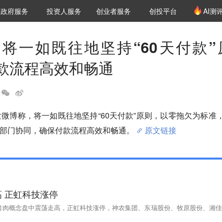
创投发布
项目推荐
核心服务
LP源计划
政府服务
投资人服务
创业者服务
创投平台
AI测
36氪Pro
VClub
VClub投资机构库
创投氪堂
城市之窗
投资机构职位推介
企业入驻
投资人认证
将一如既往地坚持“60天付款”
款流程高效和畅通
发微博称，将一如既往地坚持“60天付款”原则，以零拖欠为标准
部门协同，确保付款流程高效和畅通。
原文链接
 正虹科技涨停
，猪肉概念盘中震荡走高，正虹科技涨停，神农集团、东瑞股份、牧原股份、湘佳
。