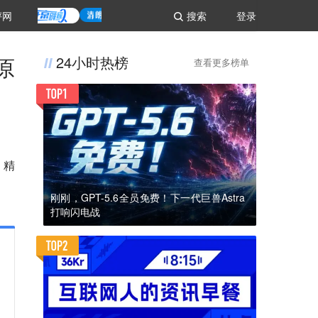
评网
搜索
登录
原
24小时热榜
查看更多榜单
，精
刚刚，GPT-5.6全员免费！下一代巨兽Astra
打响闪电战