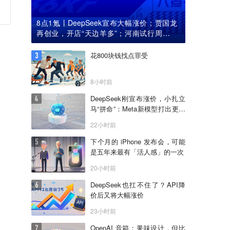
8点1氪丨DeepSeek宣布大幅涨价；贾国龙
再创业，开店“天边羊多”；河南试行周五下
午弹性离岗
花800块钱找点罪受
8小时前
DeepSeek刚宣布涨价，小扎立
马“拼命”：Meta新模型打出更低
骨折价，但要一点“数据税”
22小时前
下个月的 iPhone 发布会，可能
是五年来最有「活人感」的一次
20小时前
DeepSeek也扛不住了？API降
价后又将大幅涨价
23小时前
OpenAI 音箱：果味设计，但比