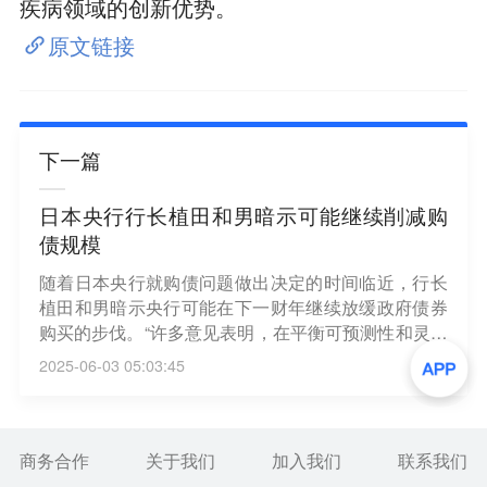
疾病领域的创新优势。
原文链接
下一篇
日本央行行长植田和男暗示可能继续削减购
债规模
随着日本央行就购债问题做出决定的时间临近，行长
植田和男暗示央行可能在下一财年继续放缓政府债券
购买的步伐。“许多意见表明，在平衡可预测性和灵活
性的同时，继续削减债券购买规模是适当的，”植田和
2025-06-03 05:03:45
男周二表示。他总结了债券市场参与者在日本央行上
个月主持的会议上所表达的观点。植田和男当时正在
国会回答质询。（新浪财经）
商务合作
关于我们
加入我们
联系我们