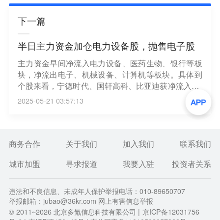
下一篇
半日主力资金加仓电力设备股，抛售电子股
主力资金早间净流入电力设备、医药生物、银行等板
块，净流出电子、机械设备、计算机等板块。具体到
个股来看，宁德时代、国轩高科、比亚迪获净流入12.
04亿元、11.39亿元、9.68亿元。净流出方面，兆易
2025-05-21 03:57:13
创新、立讯精密、中洲特材遭抛售5.20亿元、3.68亿
元、2.73亿元。（第一财经）
商务合作
关于我们
加入我们
联系我们
城市加盟
寻求报道
我要入驻
投资者关系
违法和不良信息、未成年人保护举报电话：010-89650707
举报邮箱：jubao@36kr.com 网上有害信息举报
© 2011~
2026
北京多氪信息科技有限公司 |
京ICP备12031756