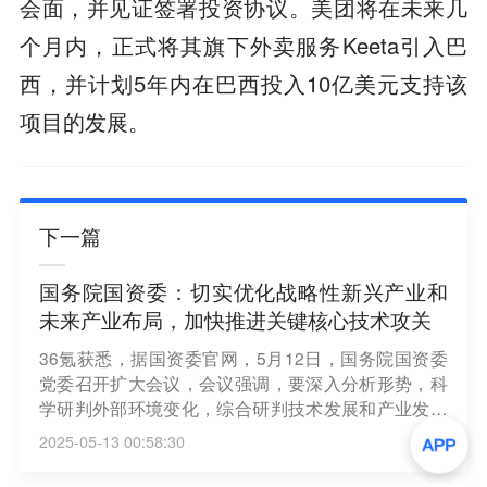
会面，并见证签署投资协议。美团将在未来几
个月内，正式将其旗下外卖服务Keeta引入巴
西，并计划5年内在巴西投入10亿美元支持该
项目的发展。
下一篇
国务院国资委：切实优化战略性新兴产业和
未来产业布局，加快推进关键核心技术攻关
36氪获悉，据国资委官网，5月12日，国务院国资委
党委召开扩大会议，会议强调，要深入分析形势，科
学研判外部环境变化，综合研判技术发展和产业发展
趋势，谋划好国资央企发展改革监管党建等方面思路
2025-05-13 00:58:30
举措，增强工作的预见性、前瞻性和针对性。要科学
设定目标，紧扣高质量发展这个首要任务，聚焦提