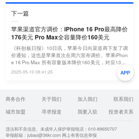
下一篇
苹果渠道官方调价：iPhone 16 Pro最高降价
176美元 Pro Max全容量降价160美元
《科创板日报》10日讯，苹果今日向渠道商下发了调
价通知，这也是苹果首次在周六宣布调价。苹果iPhon
e 16 Pro Max 所有容量版本降价160美元，对应1313.
06元人民币；而 iPhone 16 Pro的128GB版本降价176
2025-05-10 08:41:26
美元（对应1445.27元人民币），其他版本同样降价1
60美元。有渠道商认为苹果此次调价就是在为即将到
来的618大促做准备。（财联社）
商务合作
关于我们
加入我们
联系我们
城市加盟
寻求报道
我要入驻
投资者关系
违法和不良信息、未成年人保护举报电话：010-89650707
举报邮箱：jubao@36kr.com 网上有害信息举报