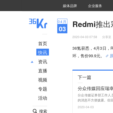
36氪Auto
数字时氪
企业号
未来消费
智能涌现
未来城市
启动Power on
媒体品牌
企业服务
企服点评
36氪出海
36氪研究院
潮生TIDE
36氪企服点评
36Kr研究院
36氪财经
职场bonus
36碳
后浪研究所
36Kr创新咨询
暗涌Waves
硬氪
氪睿研究院
Redmi推
04
月
03
2020-04-03 07:58
分享至
首页
36氪获悉，4月3日，
快讯
环，售价99.9元。
资讯
直播
最新
推荐
下一篇
创投
财经
视频
汽车
AI
分众传媒回应瑞
专题
科技
项目推荐
分众传媒证券部工作人
活动
专精特新
安徽
的消息不方便披露。但目
2020-04-03
搜索