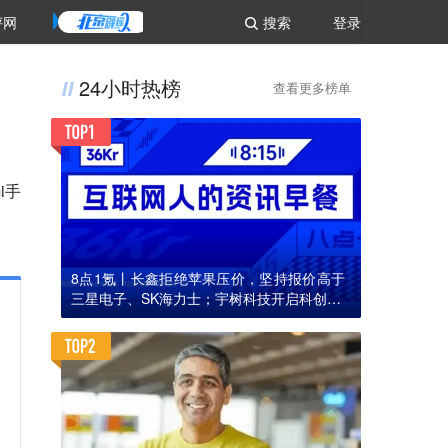
评网
搜索
登录
24小时热榜
查看更多榜单
i手
8点1氪丨长鑫拒绝苹果压价，坚持报价高于
三星电子、SK海力士；宇树科技开启科创板I
PO初步询价；韩国宣布进入“国家灾难状态”