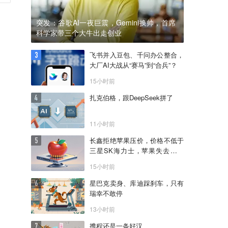
突发：谷歌AI一夜巨震，Gemini换帅，首席
科学家带三个大牛出走创业
飞书并入豆包、千问办公整合，
大厂AI大战从“赛马”到“合兵”？
15小时前
扎克伯格，跟DeepSeek拼了
11小时前
长鑫拒绝苹果压价，价格不低于
三星SK海力士，苹果失去了议
价权
15小时前
星巴克卖身、库迪踩刹车，只有
瑞幸不敢停
13小时前
携程还是一条好汉