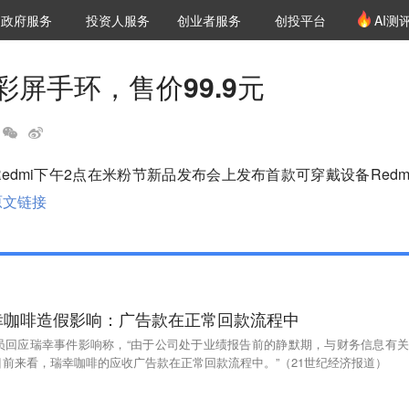
创投发布
项目推荐
核心服务
LP源计划
政府服务
投资人服务
创业者服务
创投平台
AI测
36氪Pro
VClub
VClub投资机构库
创投氪堂
城市之窗
投资机构职位推介
企业入驻
投资人认证
出彩屏手环，售价99.9元
Redmi下午2点在米粉节新品发布会上发布首款可穿戴设备Redm
原文链接
幸咖啡造假影响：广告款在正常回款流程中
员回应瑞幸事件影响称，“由于公司处于业绩报告前的静默期，与财务信息有关
前来看，瑞幸咖啡的应收广告款在正常回款流程中。”（21世纪经济报道）