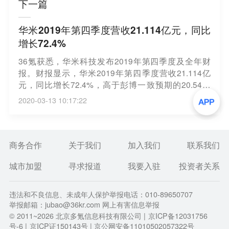
下一篇
华米2019年第四季度营收21.114亿元，同比
增长72.4%
36氪获悉，华米科技发布2019年第四季度及全年财
报。财报显示，华米2019年第四季度营收21.114亿
元，同比增长72.4%，高于彭博一致预期的20.54亿
元，也高于公司此前19.3亿元至19.5亿元业绩指引的
2020-03-13 10:17:22
上限；GAAP下净利润为2.072亿元，同比增长64.
5%，高于彭博一致预期的1.955亿元。
商务合作
关于我们
加入我们
联系我们
城市加盟
寻求报道
我要入驻
投资者关系
违法和不良信息、未成年人保护举报电话：010-89650707
举报邮箱：jubao@36kr.com 网上有害信息举报
© 2011~
2026
北京多氪信息科技有限公司 |
京ICP备12031756
号-6
|
京ICP证150143号
| 京公网安备11010502057322号