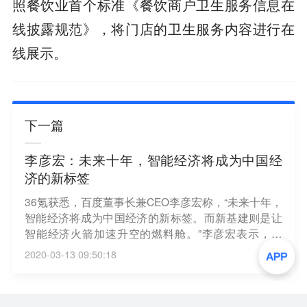
照餐饮业首个标准《餐饮商户卫生服务信息在
线披露规范》，将门店的卫生服务内容进行在
线展示。
下一篇
李彦宏：未来十年，智能经济将成为中国经
济的新标签
36氪获悉，百度董事长兼CEO李彦宏称，“未来十年，
智能经济将成为中国经济的新标签。而新基建则是让
智能经济火箭加速升空的燃料舱。”李彦宏表示，当
前，数字经济正在进化到以人工智能为核心驱动力的
2020-03-13 09:50:18
智能经济新阶段，与之相适应的新基础设施同样需要
国家牵头来投资、建设和协同。智能经济基础建设的
水平，决定了中国在新一波技术红利的全球格局中，