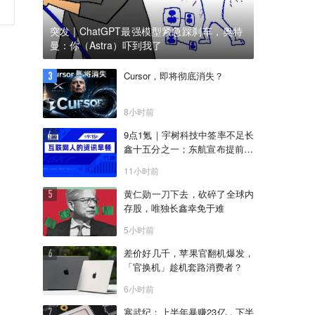
突发 | ChatGPT最强模型紧急踩刹车，奥特
曼：你（Astra）吓到我了
Cursor，即将彻底消失？
8小时前
9点1氪｜宇树科技中签率不足长
鑫十五分之一；东航宣布提前14
天可免费退改票；雪佛兰将停止
11小时前
在华销售
黄仁勋一刀下去，砍碎了全球内
存股，唯独长鑫幸免于难
5小时前
差价好几千，苹果官翻机爆发，
「官换机」趁机套路消费者？
6小时前
寒武纪：上半年暴赚23亿，下半