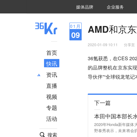
36氪Auto
数字时氪
企业号
未来消费
智能涌现
未来城市
启动Power on
媒体品牌
企业服务
企服点评
36氪出海
36氪研究院
潮生TIDE
36氪企服点评
36Kr研究院
36氪财经
职场bonus
36碳
后浪研究所
36Kr创新咨询
暗涌Waves
硬氪
氪睿研究院
AMD和京
01
月
09
2020-01-09 10:11
分享至
首页
36氪获悉，在CES 
快讯
的品牌整机在京东实现
资讯
导伙伴”“全球锐龙笔记
直播
最新
推荐
创投
财经
视频
下一篇
汽车
AI
专题
科技
项目推荐
本田中国本部长水
活动
专精特新
安徽
2020年Honda新
野泰秀表示，未来将会
搜索
市场。他表示，2020年