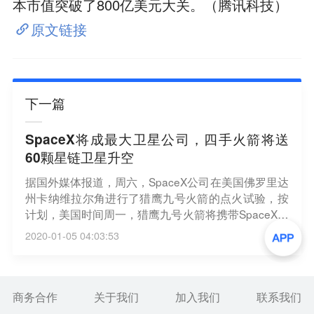
本市值突破了800亿美元大关。（腾讯科技）
原文链接
下一篇
SpaceX将成最大卫星公司，四手火箭将送
60颗星链卫星升空
据国外媒体报道，周六，SpaceX公司在美国佛罗里达
州卡纳维拉尔角进行了猎鹰九号火箭的点火试验，按
计划，美国时间周一，猎鹰九号火箭将携带SpaceX自
己的60颗星链卫星升空，届时，SpaceX将成为世界
2020-01-05 04:03:53
上最大的商业卫星“舰队”的拥有者。累计180颗卫星的
数量将使SpaceX拥有比任何其他公司都多的商业卫
星，超过了总部设在美国旧金山的行星公司的记录，
该公司运营着一个小型地球观测卫星网络。（腾讯科
商务合作
关于我们
加入我们
联系我们
技）