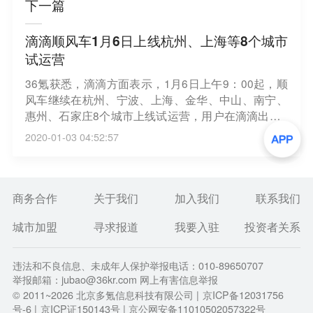
下一篇
滴滴顺风车1月6日上线杭州、上海等8个城市
试运营
36氪获悉，滴滴方面表示，1月6日上午9：00起，顺
风车继续在杭州、宁波、上海、金华、中山、南宁、
惠州、石家庄8个城市上线试运营，用户在滴滴出行A
pp等官方渠道完成安全任务后，方可使用顺风车服
2020-01-03 04:52:57
务。试运营期间，滴滴顺风车首先提供5：00-20：0
0，市内（50公里以内）的顺风车平台服务，并不收
取信息服务费。
商务合作
关于我们
加入我们
联系我们
城市加盟
寻求报道
我要入驻
投资者关系
违法和不良信息、未成年人保护举报电话：010-89650707
举报邮箱：jubao@36kr.com 网上有害信息举报
© 2011~
2026
北京多氪信息科技有限公司 |
京ICP备12031756
号-6
|
京ICP证150143号
| 京公网安备11010502057322号