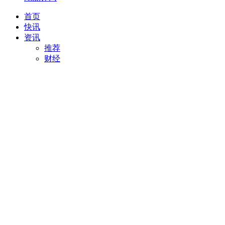
首页
快讯
资讯
推荐
财经
AI
项目推荐
安徽
最新
创投
汽车
科技
专精特新
直播
视频
专题
活动
搜索
项目推荐
我要入驻