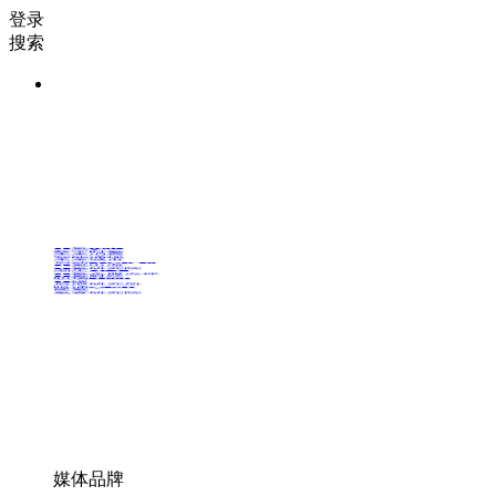
登录
搜索
36氪Auto
数字时氪
未来消费
智能涌现
未来城市
启动Power on
36氪出海
36氪研究院
潮生TIDE
36氪企服点评
36氪财经
职场bonus
36碳
后浪研究所
暗涌Waves
硬氪
氪睿研究院
媒体品牌