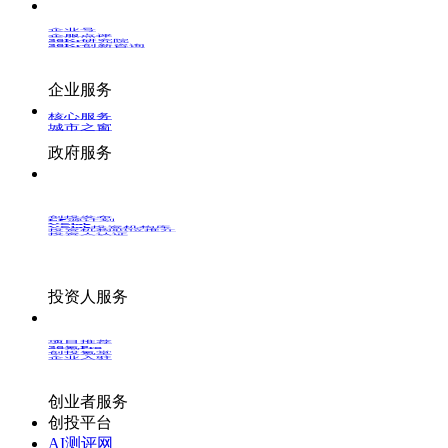
企业号
企服点评
36Kr研究院
36Kr创新咨询
企业服务
核心服务
城市之窗
政府服务
创投发布
LP源计划
VClub
VClub投资机构库
投资机构职位推介
投资人认证
投资人服务
项目推荐
36氪Pro
创投氪堂
企业入驻
创业者服务
创投平台
AI测评网