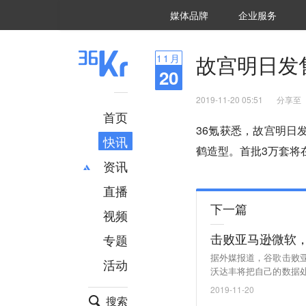
36氪Auto
数字时氪
企业号
未来消费
智能涌现
未来城市
启动Power on
媒体品牌
企业服务
企服点评
36氪出海
36氪研究院
潮生TIDE
36氪企服点评
36Kr研究院
36氪财经
职场bonus
36碳
后浪研究所
36Kr创新咨询
暗涌Waves
硬氪
氪睿研究院
故宫明日发
11
月
20
2019-11-20 05:51
分享至
首页
36氪获悉，故宫明日
快讯
鹤造型。首批3万套将
资讯
直播
最新
推荐
下一篇
创投
财经
视频
汽车
AI
击败亚马逊微软
专题
科技
项目推荐
据外媒报道，谷歌击败
活动
专精特新
安徽
沃达丰将把自己的数据
云计算领域的主导地位
2019-11-20
边缘计算服务。（TechW
搜索