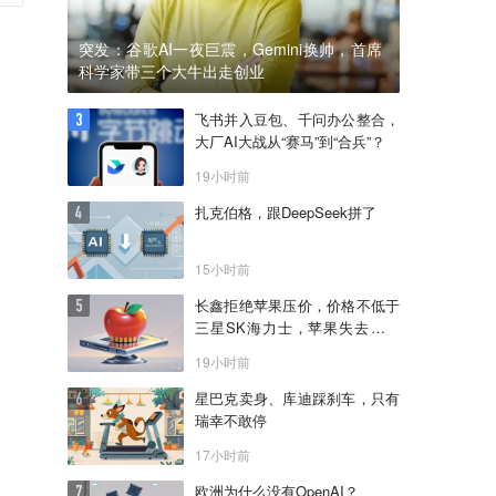
突发：谷歌AI一夜巨震，Gemini换帅，首席
科学家带三个大牛出走创业
飞书并入豆包、千问办公整合，
大厂AI大战从“赛马”到“合兵”？
19小时前
扎克伯格，跟DeepSeek拼了
15小时前
长鑫拒绝苹果压价，价格不低于
三星SK海力士，苹果失去了议
价权
19小时前
星巴克卖身、库迪踩刹车，只有
瑞幸不敢停
17小时前
欧洲为什么没有OpenAI？