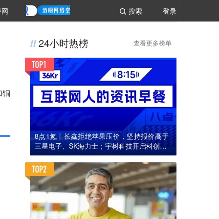
评网
搜索
登录
24小时热榜
查看更多榜单
和铜
8点1氪丨长鑫拒绝苹果压价，坚持报价高于
三星电子、SK海力士；宇树科技开启科创板I
PO初步询价；韩国宣布进入“国家灾难状态”