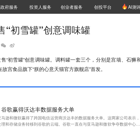
创投发布
项目推荐
核心服务
LP源计划
政府服务
投资人服务
创业者服务
创投平台
AI测
36氪Pro
VClub
VClub投资机构库
创投氪堂
城市之窗
投资机构职位推介
企业入驻
投资人认证
售“初雪罐”创意调味罐
发售“初雪罐”创意调味罐。调料罐一套三个，分别是宫墙、石狮
在故宫食品旗下“朕的心意天猫官方旗舰店”首发。
，谷歌赢得沃达丰数据服务大单
亚马逊和微软赢得了跨国电信运营商沃达丰的数据服务大单。这两家公司表示，
处理和存储业务转移到谷歌的云端。谷歌一直在与亚马逊和微软争夺数据中心和
。该公司已与意大利电信公司达成合作，帮助后者向企业客户出售新的云服务和
eb）