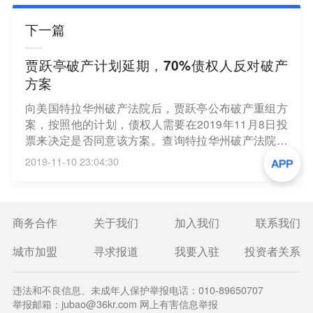
下一篇
贾跃亭破产计划延期，70%债权人反对破产
方案
向美国特拉华州破产法院后，贾跃亭公布破产重组方
案，按照他的计划，债权人需要在2019年11月8日投
票来决定是否同意该方案。查询特拉华州破产法院公
布的文件显示，截至11月6日，赞成方案的债务人合
2019-11-10 23:04:30
计债务为4.6亿美元，而贾跃亭约有20亿美元的债务，
即只有23%的债权人同意贾跃亭提出的方案。基于
此，贾跃亭撤回此前提交的破产方案，并将投票期延
后。（市界）
商务合作
关于我们
加入我们
联系我们
城市加盟
寻求报道
我要入驻
投资者关系
违法和不良信息、未成年人保护举报电话：010-89650707
举报邮箱：jubao@36kr.com 网上有害信息举报