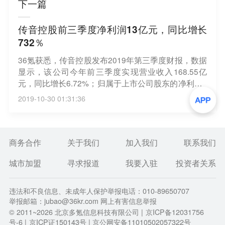
下一篇
传音控股前三季度净利润13亿元，同比增长
732％
36氪获悉，传音控股发布2019年第三季度财报，数据
显示，该公司今年前三季度实现营业收入168.55亿
元，同比增长6.72%；归属于上市公司股东的净利润1
3亿元，同比增长732.03%。基本每股收益1.81元/
2019-10-30 01:31:36
股，同比增长722.73%。
商务合作
关于我们
加入我们
联系我们
城市加盟
寻求报道
我要入驻
投资者关系
违法和不良信息、未成年人保护举报电话：010-89650707
举报邮箱：jubao@36kr.com 网上有害信息举报
© 2011~
2026
北京多氪信息科技有限公司 |
京ICP备12031756
号-6
|
京ICP证150143号
| 京公网安备11010502057322号