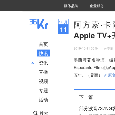
36氪Auto
数字时氪
企业号
未来消费
智能涌现
未来城市
启动Power on
媒体品牌
企业服务
企服点评
36氪出海
36氪研究院
潮生TIDE
36氪企服点评
36Kr研究院
36氪财经
职场bonus
36碳
后浪研究所
36Kr创新咨询
暗涌Waves
硬氪
氪睿研究院
阿方索·
10
月
11
Apple T
首页
2019-10-11 05:54
分享至
快讯
墨西哥著名导演、编
资讯
Esperanto Fil
直播
最新
推荐
五年。（界面）
原
创投
财经
视频
汽车
AI
专题
科技
项目推荐
下一篇
活动
专精特新
安徽
部分波音737N
搜索