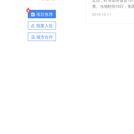
近日，针对部分波音73
查。当地时间10日，美
飞。在对810架波音7
项目推荐
2019-10-11
方面表示，这一部位非
我要入驻
城市合作