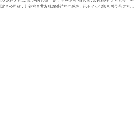
7NG系列客机出现结构性裂缝问题，全球范围内810架737NG系列客机接受了检
国波音公司称，此轮检查共发现38处结构性裂缝。已有至少13架相关型号客机停
37NG系列客机检查中发现，部分裂缝出现在机身和机翼连接处。美国联邦航空局
常关键，裂缝可能影响飞机结构的完整性，导致飞机失控。（央视）