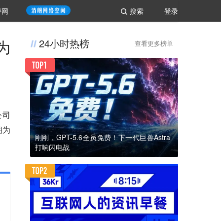
评网
搜索
登录
为
24小时热榜
查看更多榜单
公司
期为
刚刚，GPT-5.6全员免费！下一代巨兽Astra
打响闪电战