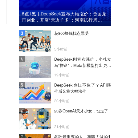
8点1氪丨DeepSeek宣布大幅涨价；贾国龙
再创业，开店“天边羊多”；河南试行周五下
午弹性离岗
花800块钱找点罪受
5小时前
DeepSeek刚宣布涨价，小扎立
马“拼命”：Meta新模型打出更低
骨折价，但要一点“数据税”
19小时前
DeepSeek也扛不住了？API降
价后又将大幅涨价
20小时前
23岁OpenAI天才少女，也走了
21小时前
谷歌最重要的人，离职去做的“L