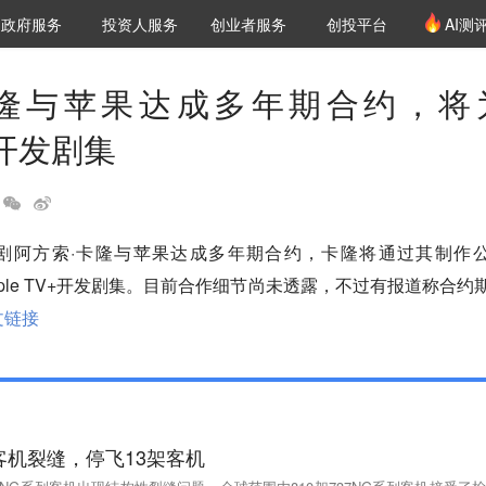
创投发布
项目推荐
核心服务
LP源计划
政府服务
投资人服务
创业者服务
创投平台
AI测
36氪Pro
VClub
VClub投资机构库
创投氪堂
城市之窗
投资机构职位推介
企业入驻
投资人认证
卡隆与苹果达成多年期合约，将
V+开发剧集
剧阿方索·卡隆与苹果达成多年期合约，卡隆将通过其制作
moj为Apple TV+开发剧集。目前合作细节尚未透露，不过有报道称合约
文链接
G客机裂缝，停飞13架客机