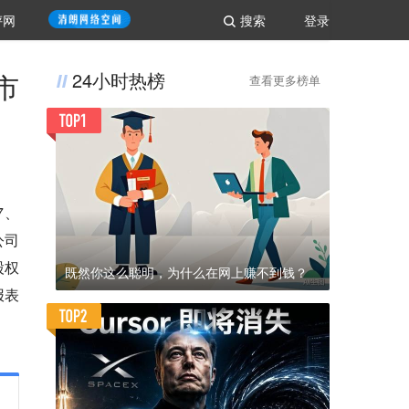
评网
搜索
登录
市
24小时热榜
查看更多榜单
7、
公司
股权
既然你这么聪明，为什么在网上赚不到钱？
报表