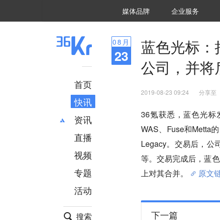
36氪Auto
数字时氪
企业号
未来消费
智能涌现
未来城市
启动Power on
媒体品牌
企业服务
企服点评
36氪出海
36氪研究院
潮生TIDE
36氪企服点评
36Kr研究院
36氪财经
职场bonus
36碳
后浪研究所
36Kr创新咨询
暗涌Waves
硬氪
氪睿研究院
蓝色光标：
08
月
23
公司，并将
首页
2019-08-23 09:24
分享至
快讯
36氪获悉，蓝色光
资讯
WAS、Fuse和Met
直播
最新
推荐
Legacy。交易后，公
创投
财经
视频
等。交易完成后，蓝色
汽车
AI
专题
上对其合并。
原文
科技
项目推荐
活动
专精特新
安徽
下一篇
搜索