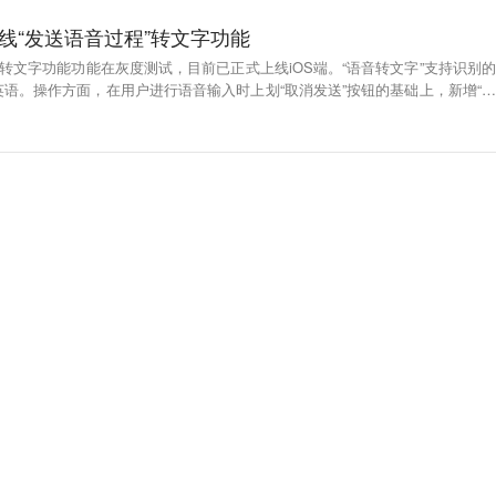
上线“发送语音过程”转文字功能
”转文字功能功能在灰度测试，目前已正式上线iOS端。“语音转文字”支持识别的
语。操作方面，在用户进行语音输入时上划“取消发送”按钮的基础上，新增“转
5版本中，用户录入语音消息后只需手指上滑，就能将语音转成文字发送了。（IT之