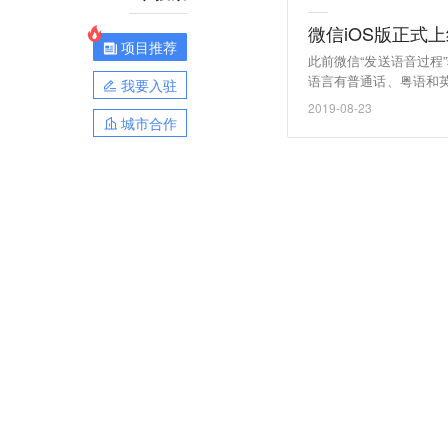
微信iOS版正式
项目推荐
此前微信“发送语音过程
语言有普通话、粤语和英
我要入驻
文字”按钮。在7.0.
2019-08-23
家）
城市合作