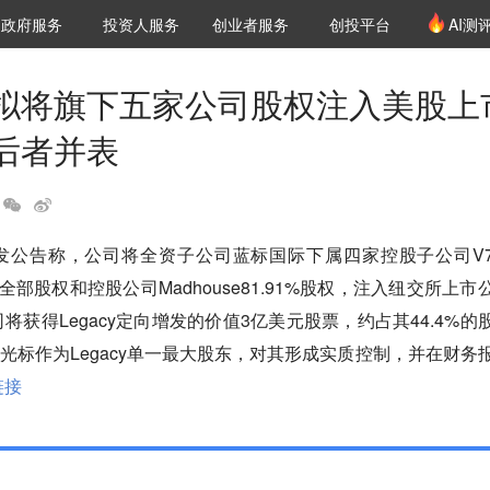
创投发布
项目推荐
核心服务
LP源计划
政府服务
投资人服务
创业者服务
创投平台
AI测
36氪Pro
VClub
VClub投资机构库
创投氪堂
城市之窗
投资机构职位推介
企业入驻
投资人认证
拟将旗下五家公司股权注入美股上
后者并表
标发公告称，公司将全资子公司蓝标国际下属四家控股子公司V
ta的全部股权和控股公司Madhouse81.91%股权，注入纽交所上市
司将获得Legacy定向增发的价值3亿美元股票，约占其44.4%的
光标作为Legacy单一最大股东，对其形成实质控制，并在财务
链接