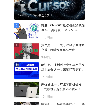
Cursor，即将彻底消失？
突发 | ChatGPT最强模型紧急踩
刹车，奥特曼：你（Astra）吓
到我了
14小时前
黄仁勋一刀下去，砍碎了全球内
存股，唯独长鑫幸免于难
9小时前
9点1氪｜宇树科技中签率不足长
鑫十五分之一；东航宣布提前14
天可免费退改票；雪佛兰将停止
14小时前
在华销售
差价好几千，苹果官翻机爆发，
「官换机」趁机套路消费者？
10小时前
寒武纪：上半年暴赚23亿，下半