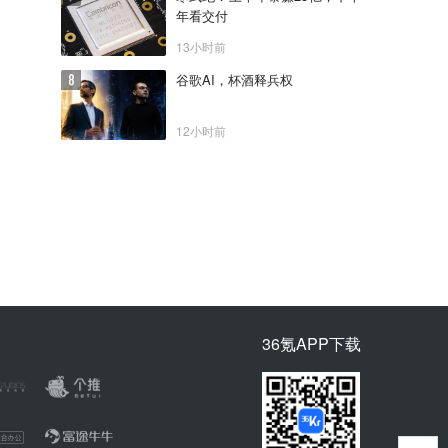
年看交付
13小时前
谷歌AI，杯酒释兵权
12小时前
36氪APP下载