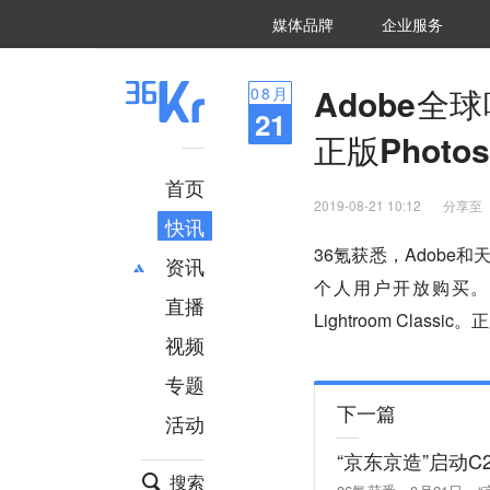
36氪Auto
数字时氪
企业号
未来消费
智能涌现
未来城市
启动Power on
媒体品牌
企业服务
企服点评
36氪出海
36氪研究院
潮生TIDE
36氪企服点评
36Kr研究院
36氪财经
职场bonus
36碳
后浪研究所
36Kr创新咨询
暗涌Waves
硬氪
氪睿研究院
Adobe
08
月
21
正版Photos
首页
2019-08-21 10:12
分享至
快讯
36氪获悉，Adobe
资讯
个人用户开放购买。9
直播
最新
推荐
Lightroom Cla
创投
财经
视频
汽车
AI
专题
科技
项目推荐
下一篇
活动
专精特新
安徽
“京东京造”启动
搜索