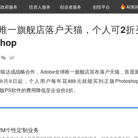
创投发布
项目推荐
核心服务
LP源计划
政府服务
投资人服务
创业者服务
创投平台
AI测
36氪Pro
VClub
VClub投资机构库
创投氪堂
城市之窗
投资机构职位推介
企业入驻
投资人认证
全球唯一旗舰店落户天猫，个人可2折
hop
和天猫达成战略合作，Adobe全球唯一旗舰店宣布落户天猫，首度
月9日起，个人用户每年花888元就能买到正版Photosho
ssic。正版PS软件的费用降低至企业价2折。
C2M个性定制业务