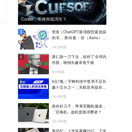
Cursor，即将彻底消失？
突发 | ChatGPT最强模型紧急踩
刹车，奥特曼：你（Astra）吓
到我了
14小时前
黄仁勋一刀下去，砍碎了全球内
存股，唯独长鑫幸免于难
9小时前
9点1氪｜宇树科技中签率不足长
鑫十五分之一；东航宣布提前14
天可免费退改票；雪佛兰将停止
14小时前
在华销售
差价好几千，苹果官翻机爆发，
「官换机」趁机套路消费者？
10小时前
寒武纪：上半年暴赚23亿，下半