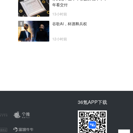
年看交付
13小时前
谷歌AI，杯酒释兵权
12小时前
36氪APP下载