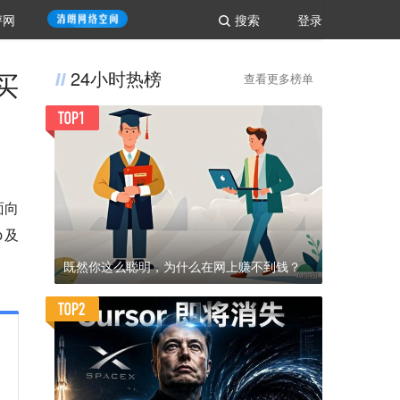
评网
搜索
登录
买
24小时热榜
查看更多榜单
面向
p及
既然你这么聪明，为什么在网上赚不到钱？