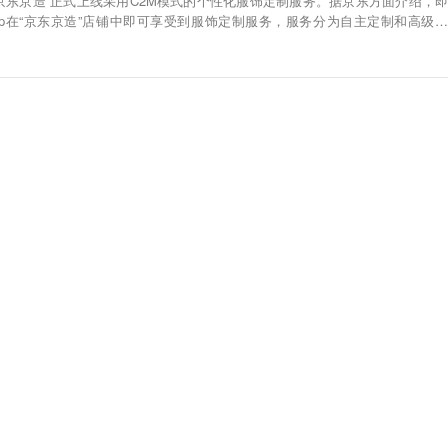
，“京东京造”正式上线采用C2M模式的个性化服饰定制服务。据京东方面介绍，即
pp在“京东京造”店铺中即可享受到服饰定制服务，服务分为自主定制和高级定