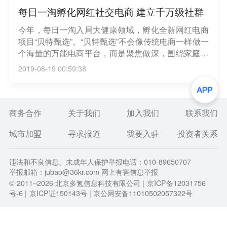
每日一淘孵化网红社交电商 建立千万级社群
今年，每日一淘入局大健康领域，孵化全新网红电商
项目“贝特甄选”。“贝特甄选”不会像传统电商一样做一
个海量的万能电商平台，而是聚焦做深，围绕家庭健
康、营养辅食、护肤减龄等方面，联合国内有先进研
2019-08-19 00:59:38
发能力的工厂，共同打造10个十亿级的大健康品牌，
并在这一过程中建立100个千万级的新社群。（亿邦
动力网）
商务合作
关于我们
加入我们
联系我们
城市加盟
寻求报道
我要入驻
投资者关系
违法和不良信息、未成年人保护举报电话：010-89650707
举报邮箱：jubao@36kr.com 网上有害信息举报
© 2011~
2026
北京多氪信息科技有限公司 |
京ICP备12031756
号-6
|
京ICP证150143号
| 京公网安备11010502057322号