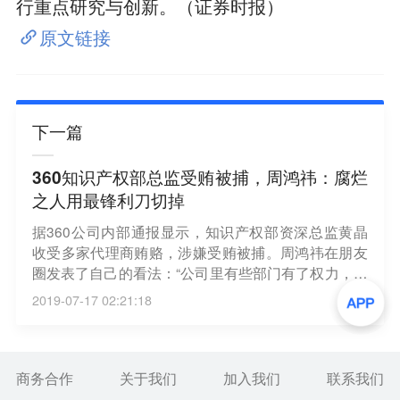
行重点研究与创新。（证券时报）
原文链接
下一篇
360知识产权部总监受贿被捕，周鸿祎：腐烂
之人用最锋利刀切掉
据360公司内部通报显示，知识产权部资深总监黄晶
收受多家代理商贿赂，涉嫌受贿被捕。周鸿祎在朋友
圈发表了自己的看法：“公司里有些部门有了权力，不
是为用户客户服务，而是变成了寻租的工具，这完全
2019-07-17 02:21:18
违背了公司的基本价值观和文化，要用最锋利的刀子
将这些腐烂的肉切掉。”（硅谷分析狮）
商务合作
关于我们
加入我们
联系我们