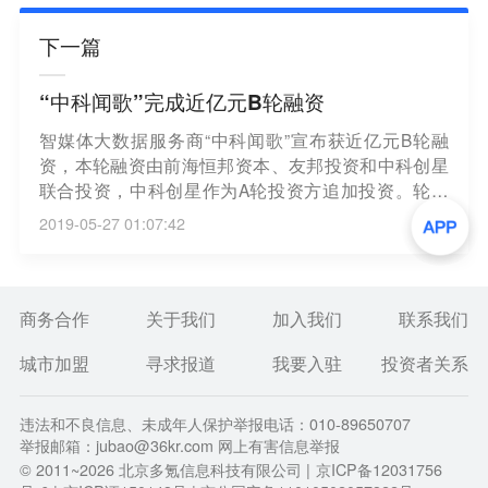
下一篇
“中科闻歌”完成近亿元B轮融资
智媒体大数据服务商“中科闻歌”宣布获近亿元B轮融
资，本轮融资由前海恒邦资本、友邦投资和中科创星
联合投资，中科创星作为A轮投资方追加投资。轮融
资将用来夯实核心技术，在跨模态方面进一步做全模
2019-05-27 01:07:42
态。中科闻歌是中科院旗下企业，由中科院自动化研
究所互联网大数据研究中心科研团队创立于2017年。
（投资界）
商务合作
关于我们
加入我们
联系我们
城市加盟
寻求报道
我要入驻
投资者关系
违法和不良信息、未成年人保护举报电话：010-89650707
举报邮箱：jubao@36kr.com 网上有害信息举报
© 2011~
2026
北京多氪信息科技有限公司 |
京ICP备12031756