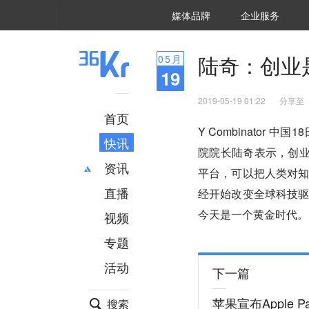
36氪Auto
数字时氪
企业号
未来消费
智能涌现
未来城市
启动Power on
媒体品牌
企业服务
企服点评
36氪出海
36氪研究院
潮生TIDE
36氪企服点评
36Kr研究院
36氪财经
职场bonus
36碳
后浪研究所
36Kr创新咨询
暗涌Waves
硬氪
氪睿研究院
陆奇：创业
05
月
19
2019-05-19 01:22
分享至
首页
Y Combinator
快讯
院院长陆奇表示，创业
资讯
平台，可以把人类对
直播
最新
推荐
经开始改变全球科技
创投
财经
今天是一个黄金时代。
视频
汽车
AI
专题
科技
项目推荐
活动
专精特新
安徽
下一篇
苹果宣布Apple P
搜索