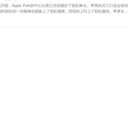
k正式开园，Apple Park的中心位置已经搭建好了彩虹舞台。苹果的员工们也会收到
，同时园区的一些楼梯也都换上了彩虹楼梯，而纸杯上印上了彩虹颜色。苹果全新
e Park”，是乔布斯生前所设计。占地面积280万平方英的环状建筑，中间是大型庭