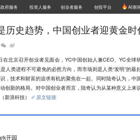
创投发布
项目推荐
核心服务
LP源计划
政府服务
投资人服务
创业者服务
创投平台
AI测
36氪Pro
VClub
VClub投资机构库
创投氪堂
城市之窗
投资机构职位推介
企业入驻
投资人认证
是历史趋势，中国创业者迎黄金时
 中国18日在北京召开创业者见面会，YC中国创始人兼CEO、YC全球
是人类进程不可避免的必然方向，而市场则是人类“发明”的最
知识，技术和财富的追求有机的聚焦在一起。同时陆奇认为，中
驱动创新的格局。对中国创业者而言，陆奇认为从某种意义上来
（新浪科技）
原文链接
ark开园