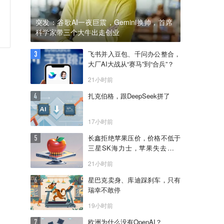
突发：谷歌AI一夜巨震，Gemini换帅，首席
科学家带三个大牛出走创业
飞书并入豆包、千问办公整合，
大厂AI大战从“赛马”到“合兵”？
21小时前
扎克伯格，跟DeepSeek拼了
17小时前
长鑫拒绝苹果压价，价格不低于
三星SK海力士，苹果失去了议
价权
21小时前
星巴克卖身、库迪踩刹车，只有
瑞幸不敢停
19小时前
欧洲为什么没有OpenAI？