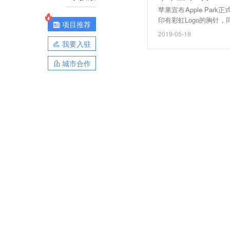
苹果宣布Apple Par
印有彩虹Logo的胸针
项目推荐
总部大楼被称为“Appl
2019-05-19
院。（新浪科技）
我要入驻
城市合作