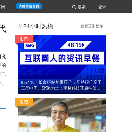
评网
搜索
登录
代
24小时热榜
查看更多榜单
研究
好的
国已
8点1氪丨长鑫拒绝苹果压价，坚持报价高于
说，
三星电子、SK海力士；宇树科技开启科创板I
PO初步询价；韩国宣布进入“国家灾难状态”