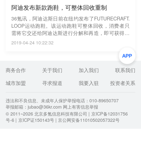
阿迪发布新款跑鞋，可整体回收重制
36氪讯，阿迪达斯日前在纽约发布了FUTURECRAFT.
LOOP运动跑鞋。该运动跑鞋可整体回收，消费者只
需将它交还给阿迪达斯进行分解和再造，即可获得一
双新的跑鞋。FUTURECRAFT.LOOP项目旨在解决塑
2019-04-24 10:22:32
料废弃物问题，实现废弃物处理“闭环”或循环制造模
式，使得原材料可以重复使用。
商务合作
关于我们
加入我们
联系我们
城市加盟
寻求报道
我要入驻
投资者关系
违法和不良信息、未成年人保护举报电话：010-89650707
举报邮箱：jubao@36kr.com 网上有害信息举报
© 2011~
2026
北京多氪信息科技有限公司 |
京ICP备12031756
号-6
|
京ICP证150143号
| 京公网安备11010502057322号