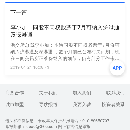
下一篇
李小加：同股不同权股票于7月可纳入沪港通
及深港通
港交所总裁李小加：本港同股不同权股票于7月份可
纳入沪港通及深港通 ，数个月前已公布有关计划，现
在三间交易所正准备纳入的细节，仍有部分工作未完
成，但期望可以尽快完成。将会不断丰富港交所的结
2019-04-24 10:08:43
构及衍生产品，未来几星期会考虑推出；并期望今年
推出A股期货，但需待监管机构审批。（新浪财经）
商务合作
关于我们
加入我们
联系我们
城市加盟
寻求报道
我要入驻
投资者关系
违法和不良信息、未成年人保护举报电话：010-89650707
举报邮箱：jubao@36kr.com 网上有害信息举报