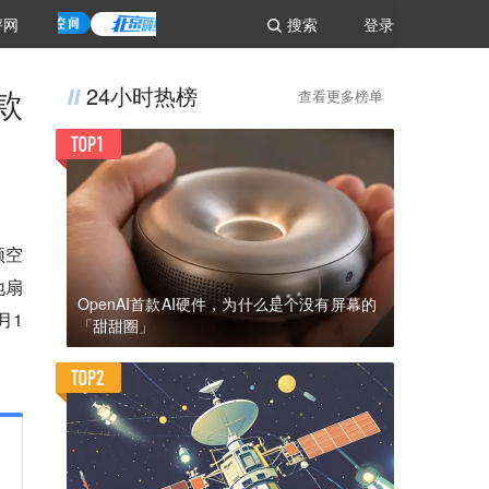
评网
搜索
登录
款
24小时热榜
查看更多榜单
频空
地扇
OpenAI首款AI硬件，为什么是个没有屏幕的
月1
「甜甜圈」