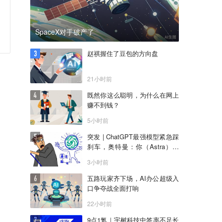
SpaceX对手破产了
赵祺握住了豆包的方向盘
21小时前
既然你这么聪明，为什么在网上
赚不到钱？
5小时前
突发 | ChatGPT最强模型紧急踩
刹车，奥特曼：你（Astra）吓
到我了
3小时前
五路玩家齐下场，AI办公超级入
口争夺战全面打响
22小时前
9点1氪｜宇树科技中签率不足长