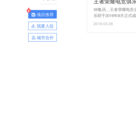
王者荣耀电竞俱乐
36氪讯，王者荣耀电竞
项目推荐
乐部于2016年8月正
季军、第一届CMEG季
2019-03-28
我要入驻
城市合作