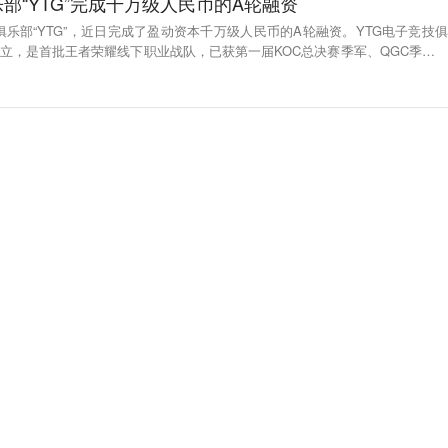
部“YTG”完成千万级人民币的A轮融资
俱乐部“YTG”，近日完成了盈动资本千万级人民币的A轮融资。YTG电子竞技俱
式成立，是首批王者荣耀线下职业战队，已获第一届KOC总决赛季军、QGC季中赛
军、第二届KOC总决赛冠军等荣誉。