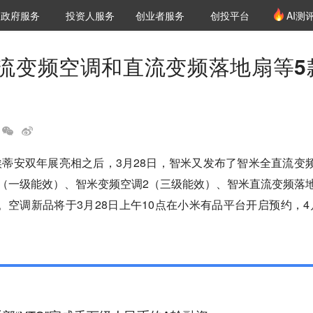
创投发布
项目推荐
核心服务
LP源计划
政府服务
投资人服务
创业者服务
创投平台
AI测
36氪Pro
VClub
VClub投资机构库
创投氪堂
城市之窗
投资机构职位推介
企业入驻
投资人认证
流变频空调和直流变频落地扇等5
埃蒂安双年展亮相之后，3月28日，智米又发布了智米全直流变
2（一级能效）、智米变频空调2（三级能效）、智米直流变频落
。空调新品将于3月28日上午10点在小米有品平台开启预约，4