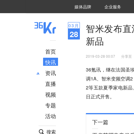
36氪Auto
数字时氪
企业号
未来消费
智能涌现
未来城市
启动Power on
媒体品牌
企业服务
企服点评
36氪出海
36氪研究院
潮生TIDE
36氪企服点评
36Kr研究院
36氪财经
职场bonus
36碳
后浪研究所
36Kr创新咨询
暗涌Waves
硬氪
氪睿研究院
智米发布直
03
月
28
新品
首页
2019-03-28 00:07
分享至
快讯
36氪讯，继在法国圣
资讯
调1A、智米变频空调
直播
最新
推荐
2等五款夏季家电新品
创投
财经
视频
日正式开售。
汽车
AI
专题
科技
项目推荐
活动
专精特新
安徽
下一篇
搜索