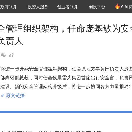
创投发布
项目推荐
核心服务
LP源计划
政府服务
投资人服务
创业者服务
创投平台
AI测
36氪Pro
VClub
VClub投资机构库
创投氪堂
城市之窗
投资机构职位推介
企业入驻
投资人认证
全管理组织架构，任命庞基敏为安
负责人
布将进一步升级安全管理组织架构，任命原地方事务部负责人庞
务部高级副总裁，同时任命侯景雷为集团首席出行安全官，负责
系建设。新的安全管理架构升级后，将进一步协同各方力量推动
原文链接