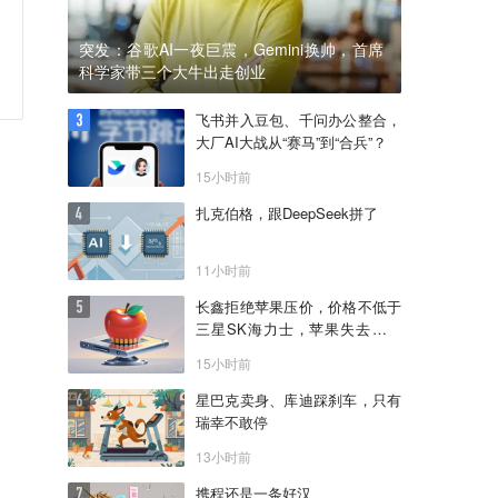
突发：谷歌AI一夜巨震，Gemini换帅，首席
科学家带三个大牛出走创业
飞书并入豆包、千问办公整合，
大厂AI大战从“赛马”到“合兵”？
15小时前
扎克伯格，跟DeepSeek拼了
11小时前
长鑫拒绝苹果压价，价格不低于
三星SK海力士，苹果失去了议
价权
15小时前
星巴克卖身、库迪踩刹车，只有
瑞幸不敢停
13小时前
携程还是一条好汉