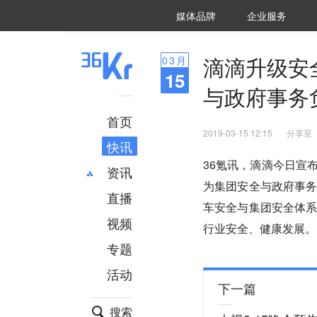
36氪Auto
数字时氪
企业号
未来消费
智能涌现
未来城市
启动Power on
媒体品牌
企业服务
企服点评
36氪出海
36氪研究院
潮生TIDE
36氪企服点评
36Kr研究院
36氪财经
职场bonus
36碳
后浪研究所
36Kr创新咨询
暗涌Waves
硬氪
氪睿研究院
滴滴升级安
03
月
15
与政府事务
首页
2019-03-15 12:15
分享至
快讯
36氪讯，滴滴今日宣
资讯
为集团安全与政府事
直播
最新
推荐
车安全与集团安全体
创投
财经
视频
行业安全、健康发展。
汽车
AI
专题
科技
项目推荐
活动
专精特新
安徽
下一篇
搜索