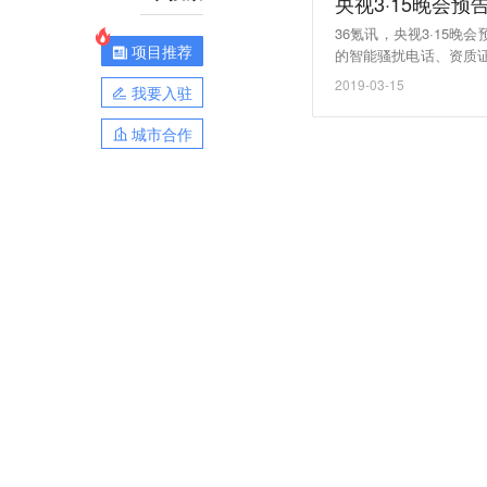
央视3·15晚会
36氪讯，央视3·15
项目推荐
的智能骚扰电话、资质证
高炮”要钱不要命。重点
2019-03-15
我要入驻
城市合作