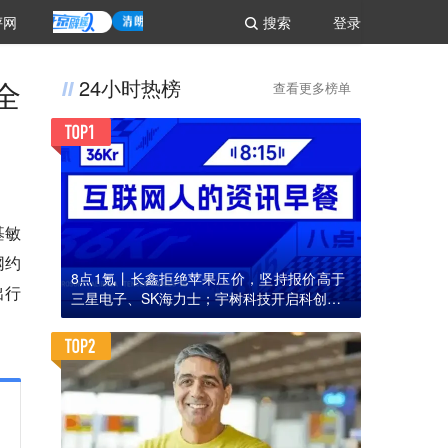
评网
搜索
登录
全
24小时热榜
查看更多榜单
基敏
网约
8点1氪丨长鑫拒绝苹果压价，坚持报价高于
出行
三星电子、SK海力士；宇树科技开启科创板I
PO初步询价；韩国宣布进入“国家灾难状态”