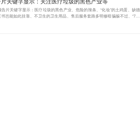
预告片关键字显示：关注医疗垃圾的黑色产业等
晚会预告片关键字显示：医疗垃圾的黑色产业、危险的辣条、“化妆”的土鸡蛋、缺德
书岂能如此挂靠、不卫生的卫生用品、售后服务套路多明修暗骗躲不过、“714
聚焦产品质量、售后服务、互联网消费等领域。