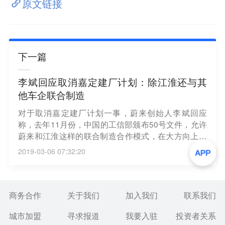
原文链接
下一篇
李斌回应取消嘉定建厂计划：除江淮还与其
他车企联合制造
对于取消嘉定建厂计划一事，蔚来创始人李斌回应
称，去年11月份，中国的工信部颁布50号文件，允许
蔚来和江淮这样的联合制造合作模式，在大方向上来
讲，成为中国主管的政府部门努力创新的模式。李斌
2019-03-06 07:32:20
说，蔚来将坚决以制造合作的模式去进行以后的产品
生产。当然，目前蔚来只有跟江淮这一家合作，以后
还会有其他的合作伙伴。（腾讯一线）
商务合作
关于我们
加入我们
联系我们
城市加盟
寻求报道
我要入驻
投资者关系