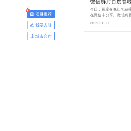
微信解封百度春
今日，百度春晚红包链
项目推荐
在微信中分享。微信称
面进行了正常处理，不
2019-01-30
我要入驻
城市合作