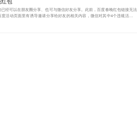
晚红包
接已经可以在朋友圈分享、也可与微信好友分享。此前，百度春晚红包链接无法
百度活动页面里有诱导邀请分享给好友的相关内容，微信对其中4个违规活动页
涉及域名。（鞭牛士）