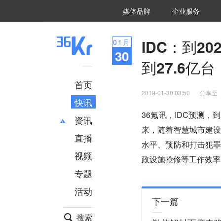
36氪Auto
数字时氪
企业号
未来消费
智能涌现
未来城市
启动Power on
媒体品牌
企业服务
企服点评
36氪出海
36氪研究院
潮生TIDE
36氪企服点评
36Kr研究院
36氪财经
职场bonus
36碳
后浪研究所
36Kr创新咨询
暗涌Waves
硬氪
氪睿研究院
IDC：到2
01
月
30
到27.6亿台
首页
2019-01-30 03:50
分享至
快讯
36氪讯，IDC预测，
资讯
来，随着智慧城市建
直播
最新
推荐
水平、预防和打击犯
创投
财经
视频
政设施抢修等工作效率
汽车
AI
专题
科技
项目推荐
活动
专精特新
安徽
下一篇
搜索