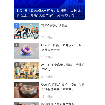
8点1氪丨DeepSeek宣布大幅涨价；贾国龙
再创业，开店“天边羊多”；河南试行周五下
午弹性离岗
花800块钱找点罪受
23小时前
OpenAI 音箱：果味设计，但比
苹果多走一步
19小时前
24小时健身房里，泡满了待业的
年轻人
23小时前
OpenAI首款AI硬件，为什么是
个没有屏幕的「甜甜圈」
16小时前
赵祺握住了豆包的方向盘