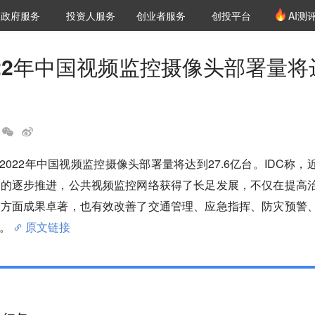
创投发布
项目推荐
核心服务
LP源计划
政府服务
投资人服务
创业者服务
创投平台
AI测
36氪Pro
VClub
VClub投资机构库
创投氪堂
城市之窗
投资机构职位推介
企业入驻
投资人认证
022年中国视频监控摄像头部署量将
到2022年中国视频监控摄像头部署量将达到27.6亿台。IDC称，
设的逐步推进，公共视频监控网络获得了长足发展，不仅在提高
罪方面成果卓著，也有效改善了交通管理、应急指挥、防灾预警
。
原文链接