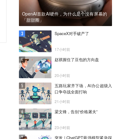
OpenAI首款AI硬件，为什么是个没有屏幕的
「甜甜圈」
SpaceX对手破产了
17小时前
赵祺握住了豆包的方向盘
20小时前
五路玩家齐下场，AI办公超级入
口争夺战全面打响
21小时前
梁文锋，告别“价格屠夫”
23小时前
突发 | ChatGPT最强模型紧急踩