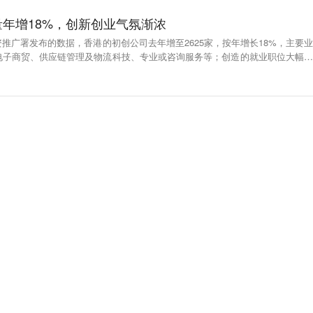
年增18%，创新创业气氛渐浓
推广署发布的数据，香港的初创公司去年增至2625家，按年增长18%，主要业
电子商贸、供应链管理及物流科技、专业或咨询服务等；创造的就业职位大幅飙
超过三分一创办人来自香港以外地区。随着香港创科生态不断完善，以及粤港澳大湾
港的创新创业氛围日益浓厚。（21世纪经济报道）