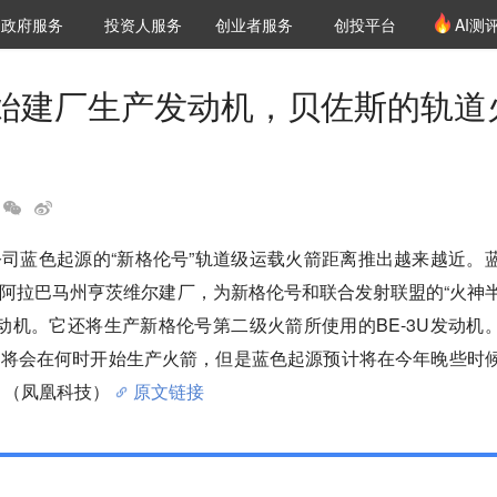
创投发布
项目推荐
核心服务
LP源计划
政府服务
投资人服务
创业者服务
创投平台
AI测
36氪Pro
VClub
VClub投资机构库
创投氪堂
城市之窗
投资机构职位推介
企业入驻
投资人认证
始建厂生产发动机，贝佐斯的轨道
司蓝色起源的“新格伦号”轨道级运载火箭距离推出越来越近。
阿拉巴马州亨茨维尔建厂，为新格伦号和联合发射联盟的“火神
4发动机。它还将生产新格伦号第二级火箭所使用的BE-3U发动机
厂将会在何时开始生产火箭，但是蓝色起源预计将在今年晚些时
。（凤凰科技）
原文链接