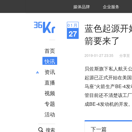
36氪Auto
数字时氪
企业号
未来消费
智能涌现
未来城市
启动Power on
媒体品牌
企业服务
企服点评
36氪出海
36氪研究院
潮生TIDE
36氪企服点评
36Kr研究院
36氪财经
职场bonus
36碳
后浪研究所
36Kr创新咨询
暗涌Waves
硬氪
氪睿研究院
蓝色起源开
01
月
27
箭要来了
首页
2019-01-27 23:35
分享至
快讯
贝佐斯旗下私人航天公
资讯
起源已正式开始在美国
直播
最新
推荐
马座”火箭生产BE-
创投
财经
视频
管目前还不清楚该工
汽车
AI
专题
成BE-4发动机的开发
科技
项目推荐
活动
专精特新
安徽
下一篇
搜索