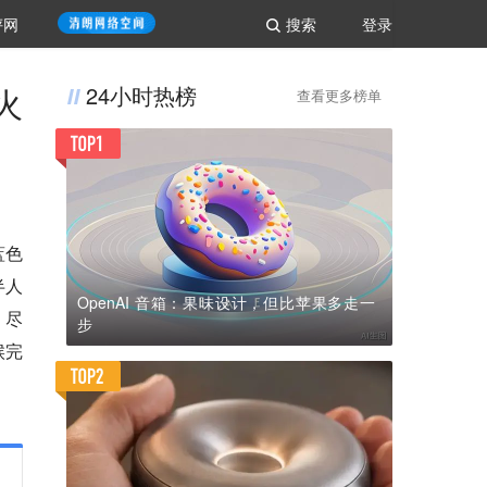
评网
搜索
登录
火
24小时热榜
查看更多榜单
蓝色
半人
OpenAI 音箱：果味设计，但比苹果多走一
。尽
步
候完