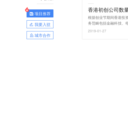
香港初创公司数量
项目推荐
根据创业节期间香港投资
务范畴包括金融科技、
我要入驻
升51%至9548个，
2019-01-27
区建设带来更多机遇，香
城市合作