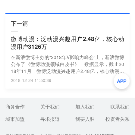
下一篇
微博动漫：泛动漫兴趣用户2.48亿，核心动
漫用户3126万
在新浪微博主办的“2018年V影响力峰会”上，新浪微博
公布了《微博动漫领域白皮书》，数据显示，截止20
18年11月，微博泛动漫兴趣用户2.48亿，核心动漫用
户3126万，头部KOL账号规模3.4万，覆盖粉丝规模超
2018-12-24 11:50:39
3.5亿。年度新增动漫话题3.6万个，话题讨论增量1.1
亿次，话题阅读增量1034亿。（网易科技）
商务合作
关于我们
加入我们
联系我们
城市加盟
寻求报道
我要入驻
投资者关系