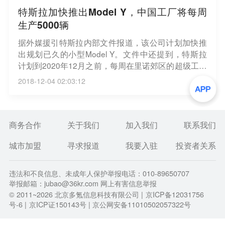
特斯拉加快推出Model Y，中国工厂将每周
生产5000辆
据外媒援引特斯拉内部文件报道，该公司计划加快推
出规划已久的小型Model Y。文件中还提到，特斯拉
计划到2020年12月之前，每周在里诺郊区的超级工厂
生产7000辆Model Y，并到2021年之前，每周在中国
2018-12-04 02:03:12
的超级工厂生产5000辆Model Y。（新浪科技）
商务合作
关于我们
加入我们
联系我们
城市加盟
寻求报道
我要入驻
投资者关系
违法和不良信息、未成年人保护举报电话：010-89650707
举报邮箱：jubao@36kr.com 网上有害信息举报
© 2011~
2026
北京多氪信息科技有限公司 |
京ICP备12031756
号-6
|
京ICP证150143号
| 京公网安备11010502057322号