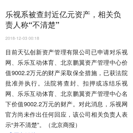
乐视系被查封近亿元资产，相关负
责人称“不清楚”
2018-12-03 00:18
目前天弘创新资产管理有限公司已申请对乐视
网、乐乐互动体育、北京鹏翼资产管理中心价
值9002.2万元的财产采取保全措施，已获法院
批准并执行。法院将查封、扣押或冻结乐视
网、乐乐互动体育、北京鹏翼资产管理中心名
下价值9002.2万元的财产。对此消息，乐视网
官方尚未作出任何回应，该公司相关负责人表
示“并不清楚”。（北京商报）