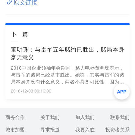
原文链接
下一篇
董明珠：与雷军五年赌约已胜出，赌局本身
毫无意义
2018中国企业领袖年会期间，格力电器董明珠表示，
与雷军的赌局已经基本胜出。她称，其实与雷军的赌
局本身并没有什么意义，两者不具备可比性。因为格
力是做实体经济的，而小米是做互联网的，属于轻资
2018-12-03 00:16:06
产。（腾讯一线）
商务合作
关于我们
加入我们
联系我们
城市加盟
寻求报道
我要入驻
投资者关系