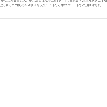
、市公安局交警总队、市交运管理处等三部门昨日再度联合对滴滴开展安全专项
已完成订单的机动车驾驶证号为空”、“部分订单缺失”、“部分注册账号司机信息
滴公司切实履行安全主体责任，坚决堵住平台管理漏洞，有效防范化解各类风