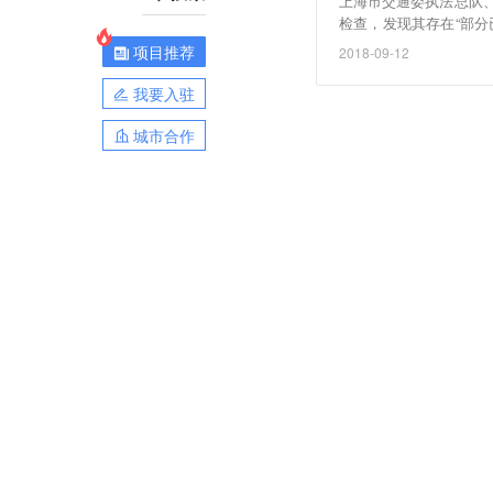
上海市交通委执法总队
检查，发现其存在“部分
不全”等情况，要求滴
项目推荐
2018-09-12
险。（证券时报）
我要入驻
城市合作