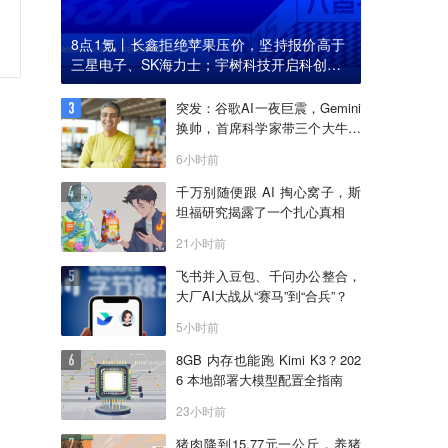
8点1氪丨长鑫拒绝苹果压价，坚持报价高于
三星电子、SK海力士；宇树科技开启科创板I
PO初步询价；韩国宣布进入“国家灾难状态”
突发：谷歌AI一夜巨震，Gemini
换帅，首席科学家带三个大牛出
走创业
6小时前
千万别随便跟 AI 掏心窝子，斯
坦福研究揭露了一个扎心真相
21小时前
飞书并入豆包、千问办公整合，
大厂AI大战从“赛马”到“合兵”？
5小时前
8GB 内存也能跑 Kimi K3？202
6 本地部署大模型配置全指南
23小时前
猪肉降到15.77元一公斤，养猪