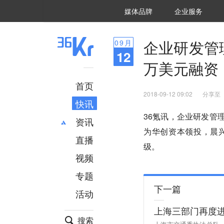
36氪Auto
数字时氪
企业号
未来消费
智能涌现
未来城市
启动Power on
媒体品牌
企业服务
企服点评
36氪出海
36氪研究院
潮生TIDE
36氪企服点评
36Kr研究院
36氪财经
职场bonus
36碳
后浪研究所
36Kr创新咨询
暗涌Waves
硬氪
氪睿研究院
企业研发管理
09
月
12
万美元融资
首页
2018-09-12 09:02
分享至
快讯
36氪讯，企业研发管
资讯
为华创资本领投，晨
直播
最新
推荐
级。
创投
财经
视频
汽车
AI
专题
科技
项目推荐
下一篇
活动
专精特新
安徽
上海三部门再度进
搜索