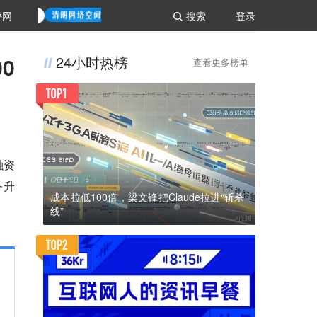
评网
搜索
登录
0
24小时热榜
查看更多榜单
融资
务升
成本拉低100倍，梁文锋把Claude拉进“斩杀
线”