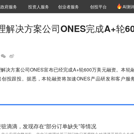
创投发布
项目推荐
核心服务
LP源计划
政府服务
投资人服务
创业者服务
创投平台
AI测
36氪Pro
VClub
VClub投资机构库
创投氪堂
城市之窗
投资机构职位推介
企业入驻
投资人认证
解决方案公司ONES完成A+轮60
理解决方案公司ONES宣布已经完成A+轮600万美元融资。本轮
兴创投跟投。据悉，本轮融资将加速ONES产品研发和客户服
驻滴滴，发现存在“部分订单缺失”等情况