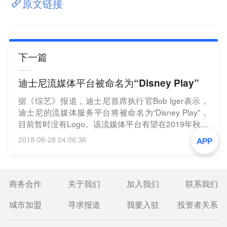
原文链接
下一篇
迪士尼流媒体平台被命名为“Disney Play”
据《综艺》报道，迪士尼首席执行​​官Bob Iger表示，
迪士尼的流媒体服务平台将被命名为“Disney Play”，
目前暂时没有Logo。该流媒体平台有望在2019年秋季
上线，并将成为迪士尼未来发展的重中之重。此外，
2018-08-28 04:06:36
还有另一个名为“Play Disney”的应用程序，主要用于
为迪斯尼乐园游客提供手游体验。（界面）
商务合作
关于我们
加入我们
联系我们
城市加盟
寻求报道
我要入驻
投资者关系