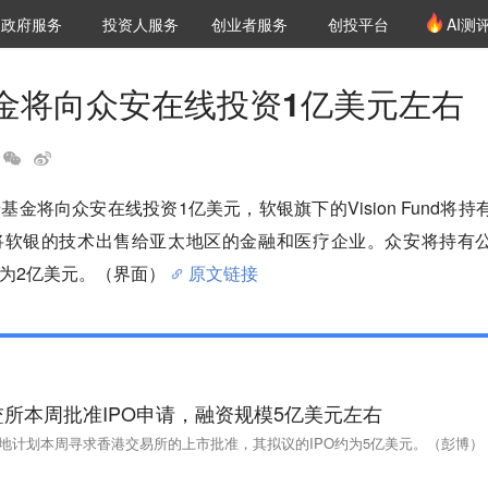
创投发布
项目推荐
核心服务
LP源计划
政府服务
投资人服务
创业者服务
创投平台
AI测
36氪Pro
VClub
VClub投资机构库
创投氪堂
城市之窗
投资机构职位推介
企业入驻
投资人认证
金将向众安在线投资1亿美元左右
金将向众安在线投资1亿美元，软银旗下的Vision Fund将持
在将软银的技术出售给亚太地区的金融和医疗企业。众安将持有
本为2亿美元。（界面）
原文链接
所本周批准IPO申请，融资规模5亿美元左右
房地计划本周寻求香港交易所的上市批准，其拟议的IPO约为5亿美元。（彭博）