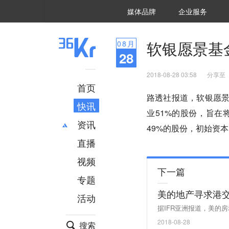
36氪Auto
数字时氪
企业号
未来消费
智能涌现
未来城市
启动Power on
媒体品牌
企业服务
企服点评
36氪出海
36氪研究院
潮生TIDE
36氪企服点评
36Kr研究院
36氪财经
职场bonus
36碳
后浪研究所
36Kr创新咨询
暗涌Waves
硬氪
氪睿研究院
软银愿景基
08
月
28
2018-08-28 03:58
分享至
首页
路透社报道，软银愿景基
快讯
业51%的股份，旨
资讯
49%的股份，初始资
直播
最新
推荐
创投
财经
视频
下一篇
汽车
AI
专题
科技
项目推荐
美的地产寻求港交
活动
专精特新
安徽
据IFR亚洲报道，美的
2018-08-28
搜索