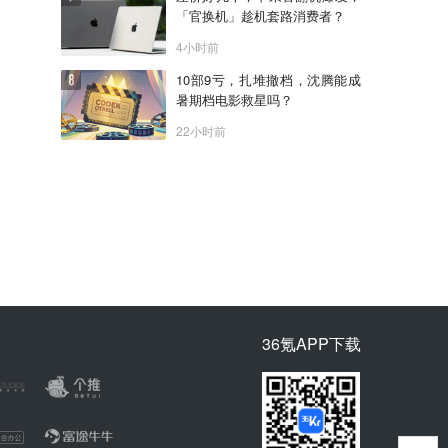
「官换机」趁机套路消费者？
4小时前
10部9亏，扎堆撤档，沈腾能成
暑期档电影救星吗？
22小时前
36氪APP下载