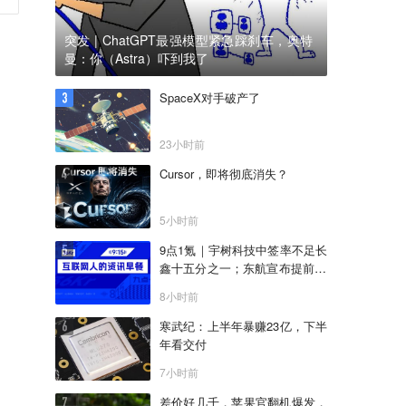
突发 | ChatGPT最强模型紧急踩刹车，奥特
曼：你（Astra）吓到我了
SpaceX对手破产了
23小时前
Cursor，即将彻底消失？
5小时前
9点1氪｜宇树科技中签率不足长
鑫十五分之一；东航宣布提前14
天可免费退改票；雪佛兰将停止
8小时前
在华销售
寒武纪：上半年暴赚23亿，下半
年看交付
7小时前
差价好几千，苹果官翻机爆发，