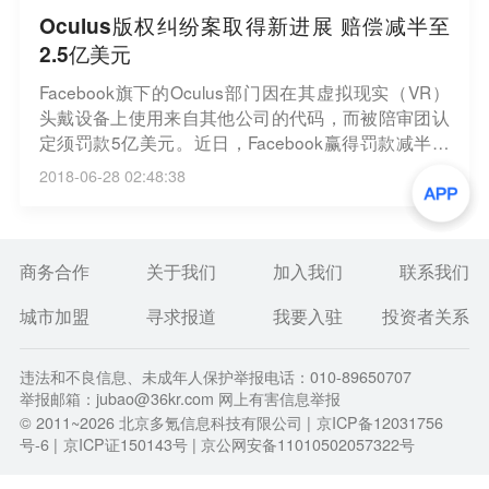
Oculus版权纠纷案取得新进展 赔偿减半至
2.5亿美元
Facebook旗下的Oculus部门因在其虚拟现实（VR）
头戴设备上使用来自其他公司的代码，而被陪审团认
定须罚款5亿美元。近日，Facebook赢得罚款减半的
裁决。同时，美国达拉斯地区法官Ed Kinkeade驳回
2018-06-28 02:48:38
了ZeniMax Media提出的禁止销售Oculus头戴设备的
请求。（新浪）
商务合作
关于我们
加入我们
联系我们
城市加盟
寻求报道
我要入驻
投资者关系
违法和不良信息、未成年人保护举报电话：010-89650707
举报邮箱：jubao@36kr.com 网上有害信息举报
© 2011~
2026
北京多氪信息科技有限公司 |
京ICP备12031756
号-6
|
京ICP证150143号
| 京公网安备11010502057322号